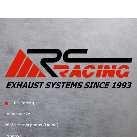
RC Racing
La Bassa s/n
25139 Menàrguens (Lleida)
Espanya