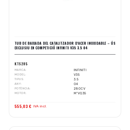
TUB DE BAIXADA DEL CATALITZADOR D'ACER INOXIDABLE – ÚS
EXCLUSIU EN COMPETICIÓ INFINITI V35 3.5 04
KTS285
MARCA
INFINITI
MODEL
V35
TIPUS
3.5
ANY
04
POTÈNCIA
280CV
MOTOR
MºVQ35
555,03 €
IVA incl.