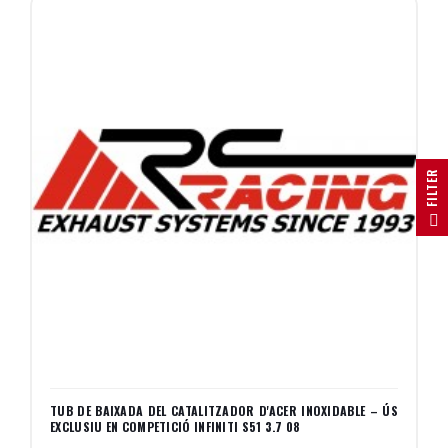
R
F
I
L
T
E
TUB DE BAIXADA DEL CATALITZADOR D'ACER INOXIDABLE – ÚS
EXCLUSIU EN COMPETICIÓ INFINITI S51 3.7 08