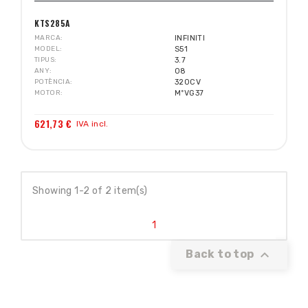
KTS285A
MARCA
INFINITI
MODEL
S51
TIPUS
3.7
ANY
08
POTÈNCIA
320CV
MOTOR
MºVG37
621,73 €
IVA incl.
Showing 1-2 of 2 item(s)
1

Back to top