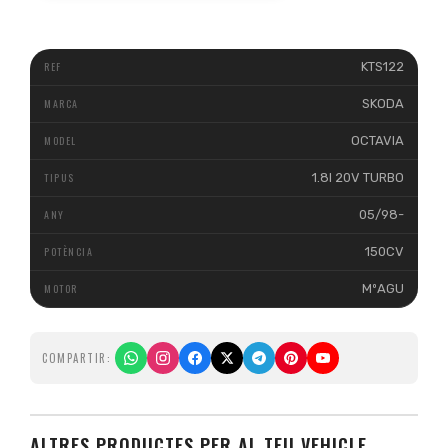
KTS122
SKODA
OCTAVIA
1.8I 20V TURBO
05/98-
150CV
MºAGU
COMPARTIR:
ALTRES PRODUCTES PER AL TEU VEHICLE