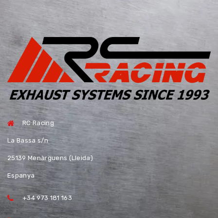
RC Racing
La Bassa s/n
25139 Menàrguens (Lleida)
Espanya
+34 973 181 163