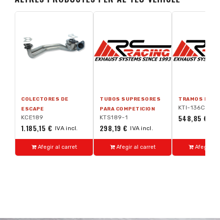
COLECTORES DE
TUBOS SUPRESORES
TRAMOS INTE
KTI-136C
ESCAPE
PARA COMPETICION
548,85 €
KCE189
KTS189-1
IVA
1.185,15 €
298,19 €
IVA incl.
IVA incl.
Afegir al carret
Afegir al carret
Afegir al 