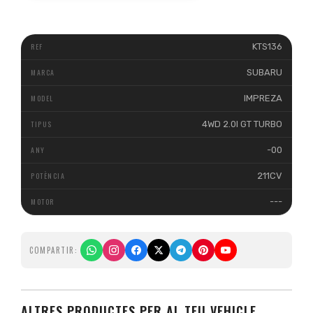
KTS136
SUBARU
IMPREZA
4WD 2.0I GT TURBO
-00
211CV
---
COMPARTIR:
ALTRES PRODUCTES PER AL TEU VEHICLE