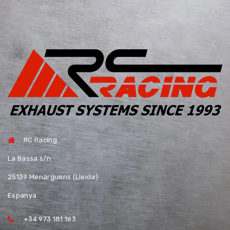
RC Racing
La Bassa s/n
25139 Menàrguens (Lleida)
Espanya
+34 973 181 163