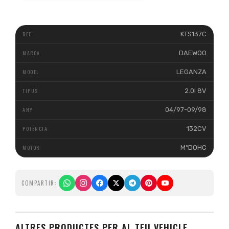
KTS137C
DAEWOO
LEGANZA
2.0I 8V
04/97-09/98
132CV
MºDOHC
COMPARTIR:
ALTRES PRODUCTES PER AL TEU VEHICLE