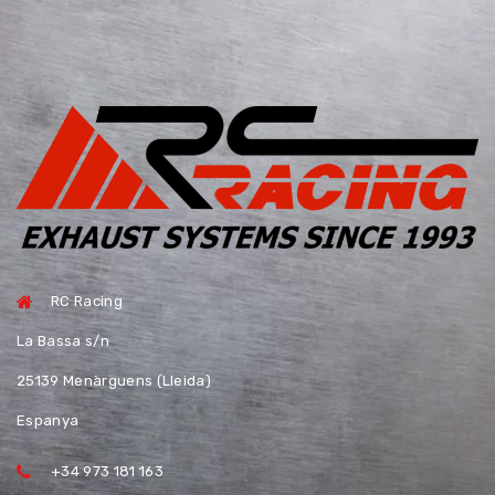
RC Racing
La Bassa s/n
25139 Menàrguens (Lleida)
Espanya
+34 973 181 163