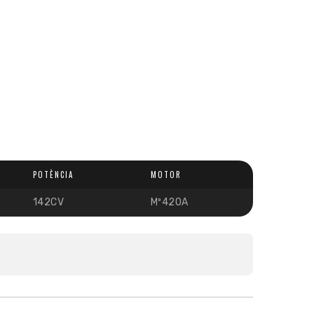
POTÈNCIA
MOTOR
142CV
Mº420A