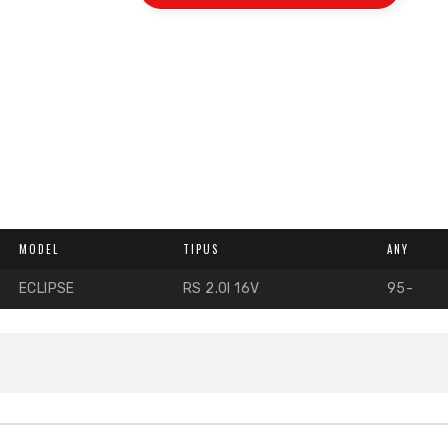
MODEL
TIPUS
ANY
ECLIPSE
RS 2.0I 16V
95-