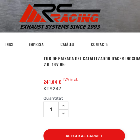
INICI
EMPRESA
CATÀLEG
CONTACTE
TUB DE BAIXADA DEL CATALITZADOR D'ACER INOXID
2.0I 16V 95-
IVA incl.
241,84 €
KTS247
Quantitat
AFEGIR AL CARRET