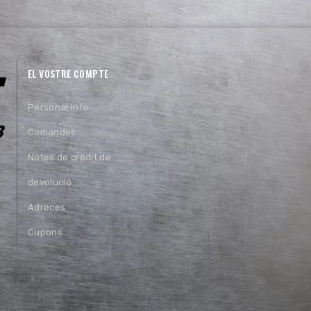
EL VOSTRE COMPTE
Personal info
Comandes
Notes de crèdit de
devolució
Adreces
Cupons