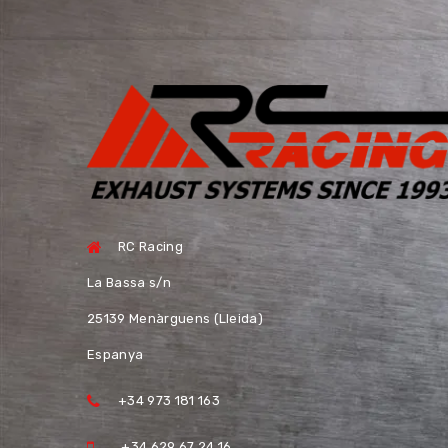
RC Racing
La Bassa s/n
25139 Menàrguens (Lleida)
Espanya
+34 973 181 163
+34 629 67 24 16