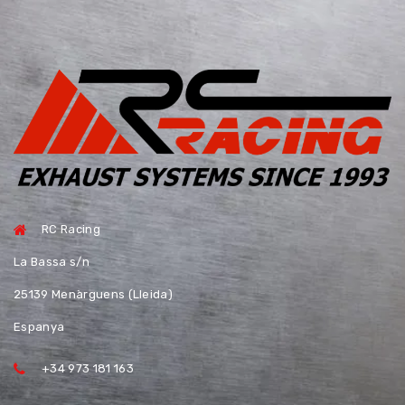
RC Racing
La Bassa s/n
25139 Menàrguens (Lleida)
Espanya
+34 973 181 163