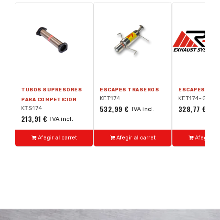
TUBOS SUPRESORES
ESCAPES TRASEROS
ESCAPES TRA
KET174
KET174-GA
PARA COMPETICION
532,99 €
328,77 €
KTS174
IVA incl.
IVA 
213,91 €
IVA incl.
Afegir al carret
Afegir al carret
Afegir al 