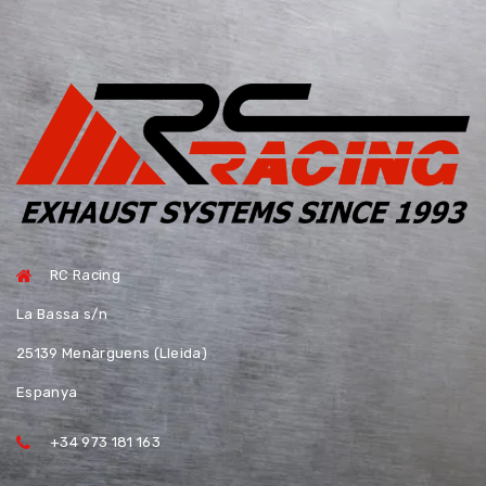
RC Racing
La Bassa s/n
25139 Menàrguens (Lleida)
Espanya
+34 973 181 163