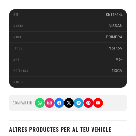
KET174-2
NISSAN
PRIMERA
1.6I 16V
96-
110CV
---
COMPARTIR:
ALTRES PRODUCTES PER AL TEU VEHICLE