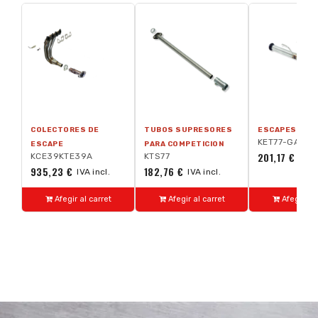
COLECTORES DE
TUBOS SUPRESORES
ESCAPES TRA
KET77-GA
ESCAPE
PARA COMPETICION
201,17 €
KCE39KTE39A
KTS77
IVA i
935,23 €
182,76 €
IVA incl.
IVA incl.
Afegir al carret
Afegir al carret
Afegir al 