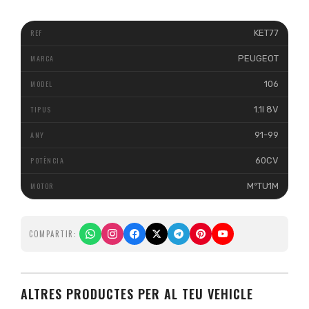
KET77
PEUGEOT
106
1.1I 8V
91-99
60CV
MºTU1M
COMPARTIR:
ALTRES PRODUCTES PER AL TEU VEHICLE