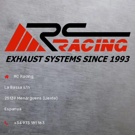
RC Racing
La Bassa s/n
25139 Menàrguens (Lleida)
Espanya
+34 973 181 163