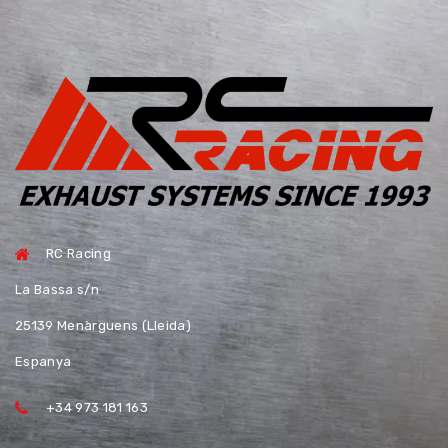
RC Racing
La Bassa s/n
25139 Menàrguens (Lleida)
Espanya
+34 973 181 163