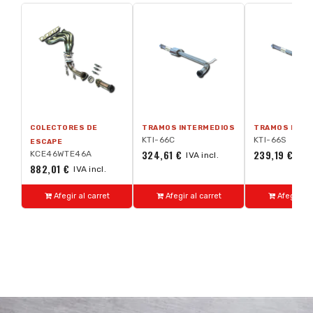
COLECTORES DE
TRAMOS INTERMEDIOS
TRAMOS INTE
KTI-66C
KTI-66S
ESCAPE
324,61 €
239,19 €
KCE46WTE46A
IVA incl.
IVA 
882,01 €
IVA incl.
Afegir al carret
Afegir al carret
Afegir al 