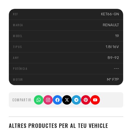
KET66-GN
RENAULT
19
1.8I 16V
89-92
---
Mº F7P
COMPARTIR:
ALTRES PRODUCTES PER AL TEU VEHICLE