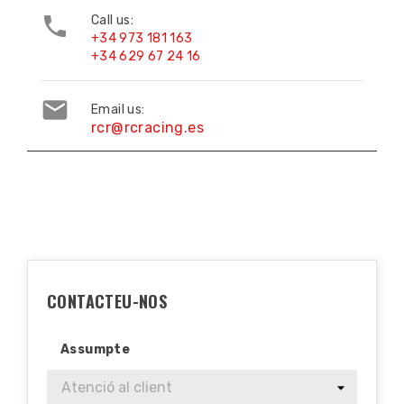

Call us:
+34 973 181 163
+34 629 67 24 16

Email us:
rcr@rcracing.es
CONTACTEU-NOS
Assumpte