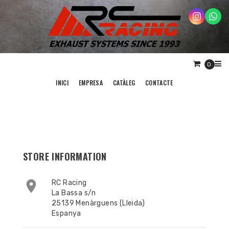
0
INICI
EMPRESA
CATÀLEG
CONTACTE
STORE INFORMATION

RC Racing
La Bassa s/n
25139 Menàrguens (Lleida)
Espanya