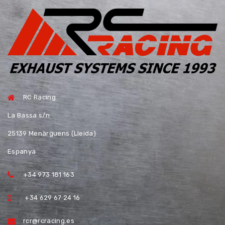
RC Racing
La Bassa s/n
25139 Menàrguens (Lleida)
Espanya
+34 973 181 163
+34 629 67 24 16
rcr@rcracing.es