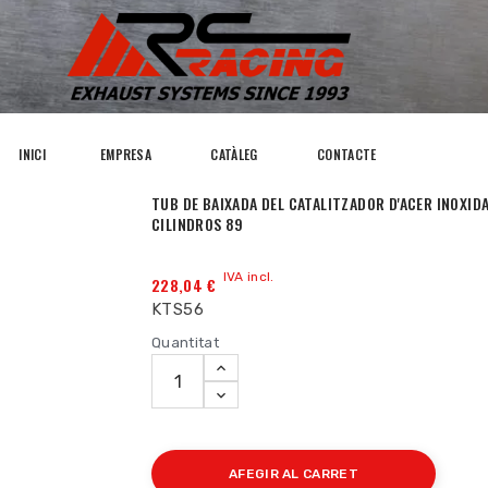
INICI
EMPRESA
CATÀLEG
CONTACTE
TUB DE BAIXADA DEL CATALITZADOR D'ACER INOXIDA
CILINDROS 89
IVA incl.
228,04 €
KTS56
Quantitat
AFEGIR AL CARRET