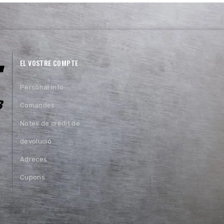
EL VOSTRE COMPTE
Personal info
Comandes
Notes de crèdit de
devolució
Adreces
Cupons