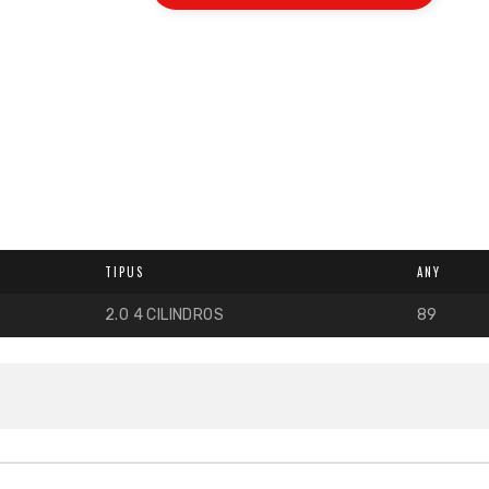
TIPUS
ANY
2.0 4 CILINDROS
89