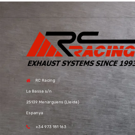
RC Racing
La Bassa s/n
25139 Menàrguens (Lleida)
Espanya
+34 973 181 163