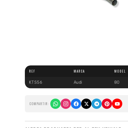
REF
MARCA
MODEL
KTS56
Audi
80
COMPARTIR: