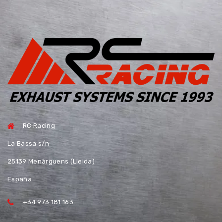
RC Racing
La Bassa s/n
25139 Menàrguens (Lleida)
España
+34 973 181 163