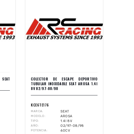
 SEAT
COLECTOR DE ESCAPE DEPORTIVO
TUBULAR INOXIDABLE SEAT AROSA 1.4I
8V 02/97-08/98
KCE6TE176
MARCA
SEAT
MODELO
AROSA
TIPO
1.4I 8V
AÑO
02/97-08/98
POTENCIA
60CV