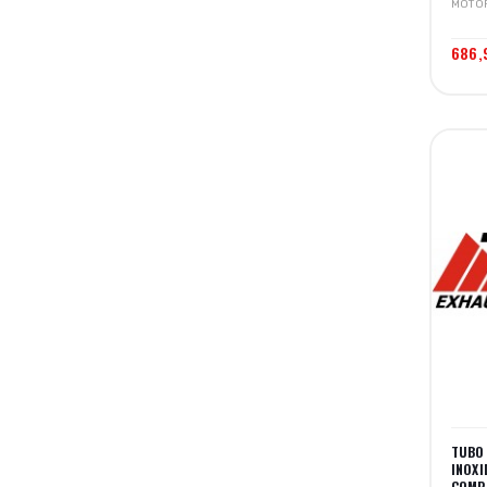
MOTO
686,
TUBO
INOX
COMP