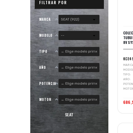
FILTRAR POR
MARCA
COLE
MODELO
TUBUL
8V SY
TIPO
KCE4
MARC
AÑO
MODE
TIPO
AÑO
POTENCIA
POTEN
MOTO
MOTOR
686,
SEAT