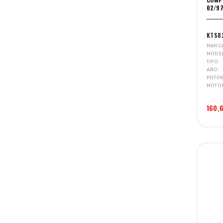
02/9
KTS8
MARC
MODE
TIPO
AÑO
POTEN
MOTO
160,