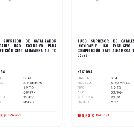
 SUPRESOR DE CATALIZADOR
TUBO SUPRESOR DE CATALI
IDABLE USO EXCLUSIVO PARA
INOXIDABLE USO EXCLUSIVO
ETICIÓN SEAT ALHAMBRA 1.9 TD
COMPETICIÓN SEAT ALHAMBRA 1
-
03/96-
09A
KTS109A
A
SEAT
MARCA
SEAT
LO
ALHAMBRA
MODELO
ALHAMBRA
1.9 TD
TIPO
1.9 TD
09/97-
AÑO
03/96-
CIA
110CV
POTENCIA
90CV
R
MºAVG
MOTOR
Mº1Z
98 €
160,98 €
IVA incl.
IVA incl.