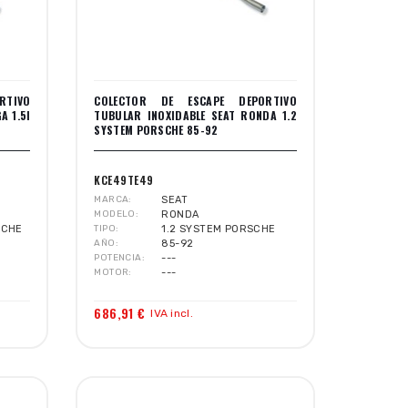
RTIVO
COLECTOR DE ESCAPE DEPORTIVO
A 1.5I
TUBULAR INOXIDABLE SEAT RONDA 1.2
SYSTEM PORSCHE 85-92
KCE49TE49
MARCA
SEAT
MODELO
RONDA
SCHE
TIPO
1.2 SYSTEM PORSCHE
AÑO
85-92
POTENCIA
---
MOTOR
---
686,91 €
IVA incl.