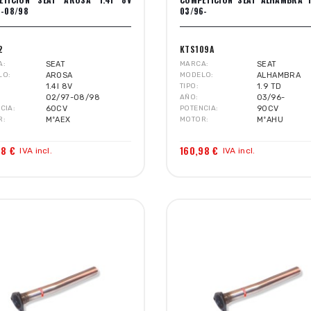
7-08/98
03/96-
2
KTS109A
A
SEAT
MARCA
SEAT
LO
AROSA
MODELO
ALHAMBRA
1.4I 8V
TIPO
1.9 TD
02/97-08/98
AÑO
03/96-
CIA
60CV
POTENCIA
90CV
R
MºAEX
MOTOR
MºAHU
68 €
160,98 €
IVA incl.
IVA incl.