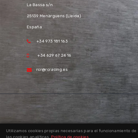
La Bassa s/n
25139 Menàrguens (Lleida)
España
+34 973 181 163
+34 629 67 24 16
rcr@rcracing.es
Utilizamos cookies propias necesarias para el funcionamiento de 
las cookies analíticas.
Política de cookies