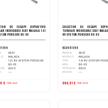
CTOR DE ESCAPE DEPORTIVO
COLECTOR DE ESCAPE DEPO
AR INOXIDABLE SEAT MALAGA 1.2I
TUBULAR INOXIDABLE SEAT MALAG
STEM PORSCHE 85-92
8V SYSTEM PORSCHE 85-92
9TE49
KCE49TE49
A
SEAT
MARCA
SEAT
LO
MALAGA
MODELO
MALAGA
1.2I 8V SYSTEM PORSCHE
TIPO
1.5I 8V SYSTEM POR
85-92
AÑO
85-92
CIA
60CV
POTENCIA
85CV
R
---
MOTOR
---
91 €
686,91 €
IVA incl.
IVA incl.