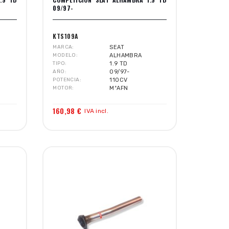
09/97-
KTS109A
MARCA
SEAT
MODELO
ALHAMBRA
TIPO
1.9 TD
AÑO
09/97-
POTENCIA
110CV
MOTOR
MºAFN
160,98 €
IVA incl.