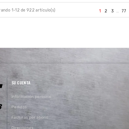
ando 1-12 de 922 artículo(s)
1
2
3
…
77
SU CUENTA
Información personal
Pedidos
Facturas por abono
Direcciones