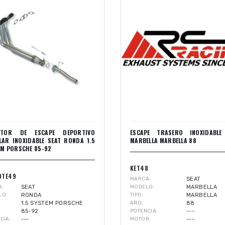
CTOR DE ESCAPE DEPORTIVO
ESCAPE TRASERO INOXIDABLE
LAR INOXIDABLE SEAT RONDA 1.5
MARBELLA MARBELLA 88
EM PORSCHE 85-92
KET48
9TE49
MARCA
SEAT
A
SEAT
MODELO
MARBELLA
LO
RONDA
TIPO
MARBELLA
1.5 SYSTEM PORSCHE
AÑO
88
85-92
POTENCIA
---
CIA
---
MOTOR
---