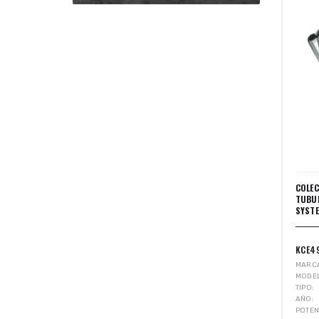
COLE
TUBU
SYST
KCE4
MARC
MODE
TIPO
AÑO
POTEN