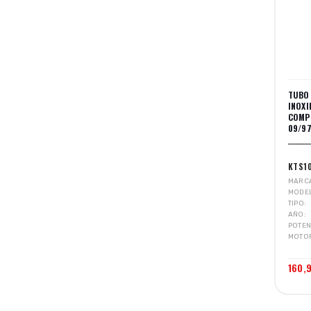
TUBO
INOX
COMP
09/97
KTS1
MARC
MODE
TIPO
AÑO
POTEN
MOTO
160,