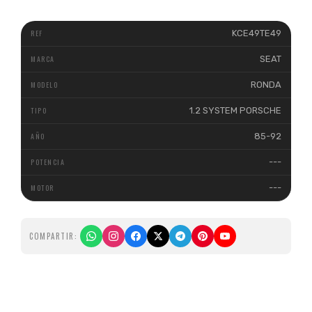
KCE49TE49
SEAT
RONDA
1.2 SYSTEM PORSCHE
85-92
---
---
COMPARTIR: