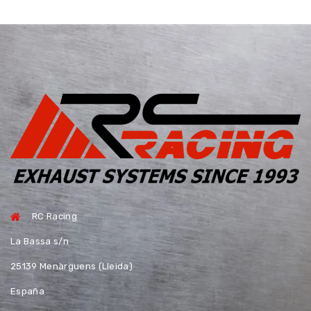
RC Racing
La Bassa s/n
25139 Menàrguens (Lleida)
España