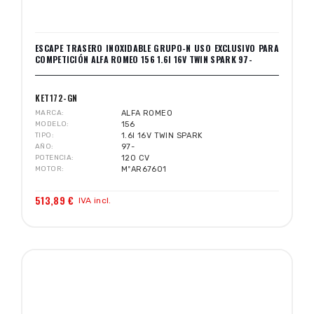
ESCAPE TRASERO INOXIDABLE GRUPO-N USO EXCLUSIVO PARA
COMPETICIÓN ALFA ROMEO 156 1.6I 16V TWIN SPARK 97-
KET172-GN
MARCA
ALFA ROMEO
MODELO
156
TIPO
1.6I 16V TWIN SPARK
AÑO
97-
POTENCIA
120 CV
MOTOR
MºAR67601
513,89 €
IVA incl.