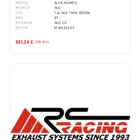
MARCA
ALFA ROMEO
MODELO
156
TIPO
1.6I 16V TWIN SPARK
AÑO
97-
POTENCIA
140 CV
MOTOR
MºAR32201
601,24 €
IVA incl.