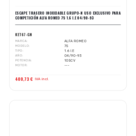
ESCAPE TRASERO INOXIDABLE GRUPO-N USO EXCLUSIVO PARA
COMPETICIÓN ALFA ROMEO 75 1.6 I.E 04/90-93
KET67-GN
MARCA
ALFA ROMEO
MODELO
75
TIPO
1.6 I.E
AÑO
04/90-93
POTENCIA
105CV
MOTOR
---
400,73 €
IVA incl.