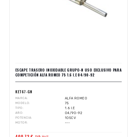
ESCAPE TRASERO INOXIDABLE GRUPO-N USO EXCLUSIVO PARA
COMPETICIÓN ALFA ROMEO 75 1.6 I.E 04/90-92
KET67-GN
MARCA
ALFA ROMEO
MODELO
75
TIPO
1.6 I.E
AÑO
04/90-92
POTENCIA
105CV
MOTOR
---
400,73 €
IVA incl.