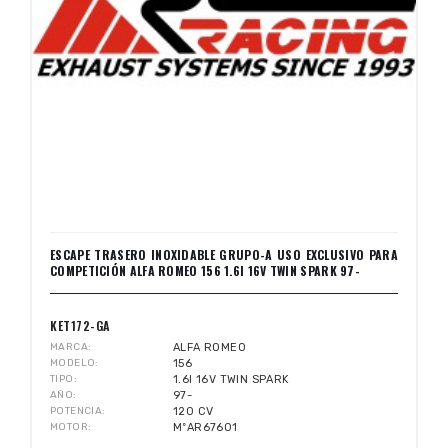
ESCAPE TRASERO INOXIDABLE GRUPO-A USO EXCLUSIVO PARA
COMPETICIÓN ALFA ROMEO 156 1.6I 16V TWIN SPARK 97-
KET172-GA
MARCA
ALFA ROMEO
MODELO
156
TIPO
1.6I 16V TWIN SPARK
AÑO
97-
POTENCIA
120 CV
MOTOR
MºAR67601