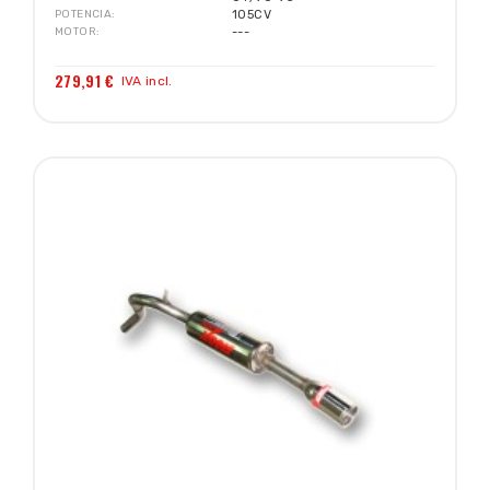
POTENCIA
105CV
MOTOR
---
279,91 €
IVA incl.