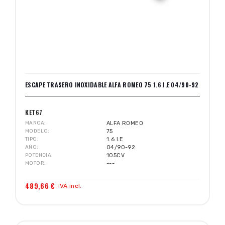
ESCAPE TRASERO INOXIDABLE ALFA ROMEO 75 1.6 I.E 04/90-92
KET67
MARCA
ALFA ROMEO
MODELO
75
TIPO
1.6 I.E
AÑO
04/90-92
POTENCIA
105CV
MOTOR
---
489,66 €
IVA incl.