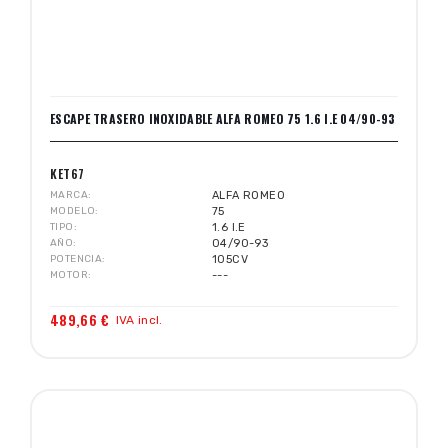
ESCAPE TRASERO INOXIDABLE ALFA ROMEO 75 1.6 I.E 04/90-93
KET67
MARCA
ALFA ROMEO
MODELO
75
TIPO
1.6 I.E
AÑO
04/90-93
POTENCIA
105CV
MOTOR
---
489,66 €
IVA incl.