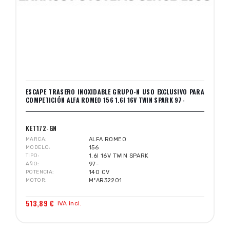
ESCAPE TRASERO INOXIDABLE GRUPO-N USO EXCLUSIVO PARA
COMPETICIÓN ALFA ROMEO 156 1.6I 16V TWIN SPARK 97-
KET172-GN
MARCA
ALFA ROMEO
MODELO
156
TIPO
1.6I 16V TWIN SPARK
AÑO
97-
POTENCIA
140 CV
MOTOR
MºAR32201
513,89 €
IVA incl.