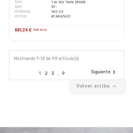
TIPO
1.6I 16V TWIN SPARK
AÑO
97-
POTENCIA
120 CV
MOTOR
MºAR67601
601,24 €
IVA incl.
Mostrando 1-12 de 99 artículo(s)

Siguiente
1
2
3
…
9

Volver arriba