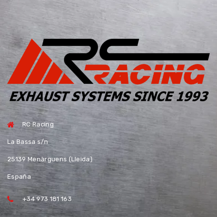
RC Racing
La Bassa s/n
25139 Menàrguens (Lleida)
España
+34 973 181 163