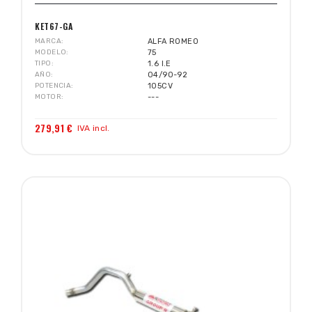
KET67-GA
MARCA
ALFA ROMEO
MODELO
75
TIPO
1.6 I.E
AÑO
04/90-92
POTENCIA
105CV
MOTOR
---
279,91 €
IVA incl.