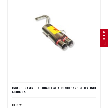
R
F
I
L
T
E
ESCAPE TRASERO INOXIDABLE ALFA ROMEO 156 1.6I 16V TWIN
SPARK 97-
KET172