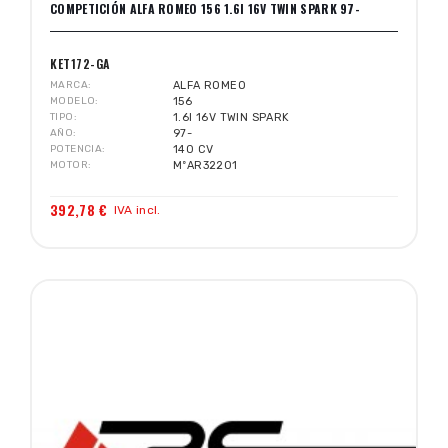
COMPETICIÓN ALFA ROMEO 156 1.6I 16V TWIN SPARK 97-
KET172-GA
MARCA
ALFA ROMEO
MODELO
156
TIPO
1.6I 16V TWIN SPARK
AÑO
97-
POTENCIA
140 CV
MOTOR
MºAR32201
392,78 €
IVA incl.