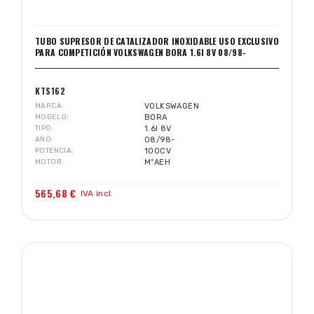
TUBO SUPRESOR DE CATALIZADOR INOXIDABLE USO EXCLUSIVO
PARA COMPETICIÓN VOLKSWAGEN BORA 1.6I 8V 08/98-
KTS162
MARCA
VOLKSWAGEN
MODELO
BORA
TIPO
1.6I 8V
AÑO
08/98-
POTENCIA
100CV
MOTOR
MºAEH
565,68 €
IVA incl.