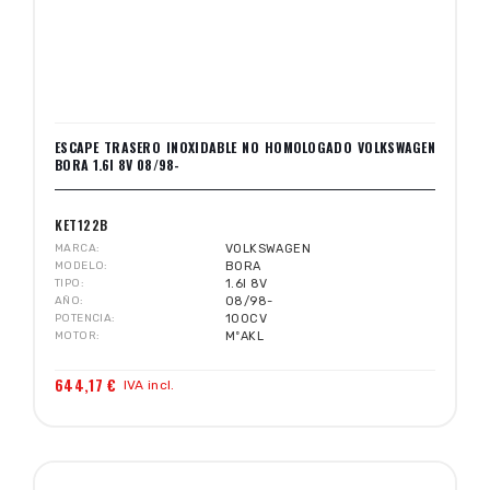
ESCAPE TRASERO INOXIDABLE NO HOMOLOGADO VOLKSWAGEN
BORA 1.6I 8V 08/98-
KET122B
MARCA
VOLKSWAGEN
MODELO
BORA
TIPO
1.6I 8V
AÑO
08/98-
POTENCIA
100CV
MOTOR
MºAKL
644,17 €
IVA incl.