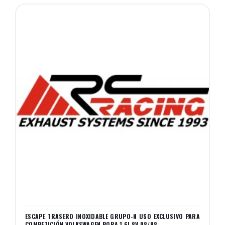
ESCAPE TRASERO INOXIDABLE GRUPO-N USO EXCLUSIVO PARA
COMPETICIÓN VOLKSWAGEN BORA 1.6I 8V 08/98-