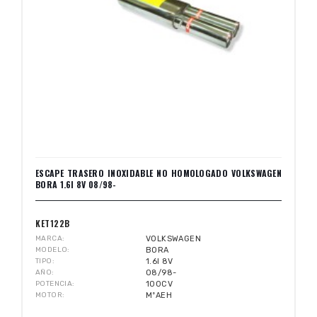
ESCAPE TRASERO INOXIDABLE NO HOMOLOGADO VOLKSWAGEN
BORA 1.6I 8V 08/98-
KET122B
MARCA
VOLKSWAGEN
MODELO
BORA
TIPO
1.6I 8V
AÑO
08/98-
POTENCIA
100CV
MOTOR
MºAEH