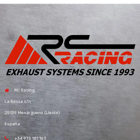
RC Racing
La Bassa s/n
25139 Menàrguens (Lleida)
España
+34 973 181 163