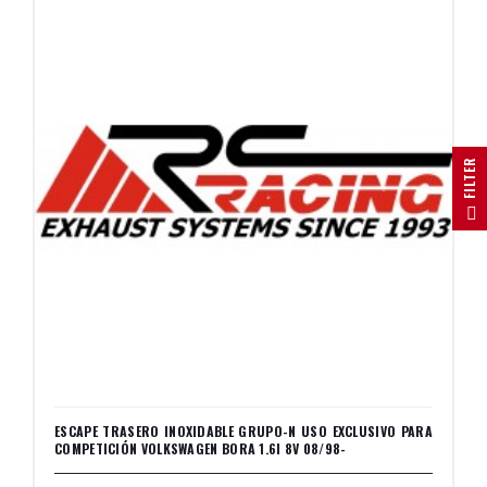
R
F
I
L
T
E
ESCAPE TRASERO INOXIDABLE GRUPO-N USO EXCLUSIVO PARA
COMPETICIÓN VOLKSWAGEN BORA 1.6I 8V 08/98-