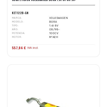
KET122B-GN
MARCA
VOLKSWAGEN
MODELO
BORA
TIPO
1.6I 8V
AÑO
08/98-
POTENCIA
100CV
MOTOR
MºAEH
557,84 €
IVA incl.