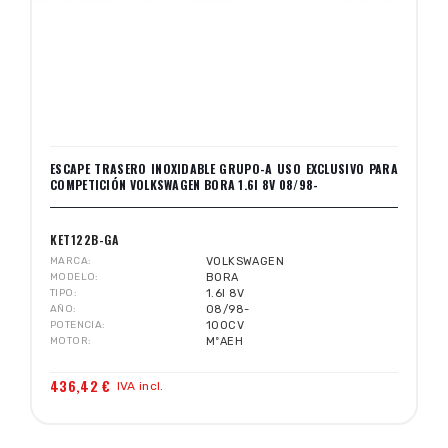
ESCAPE TRASERO INOXIDABLE GRUPO-A USO EXCLUSIVO PARA
COMPETICIÓN VOLKSWAGEN BORA 1.6I 8V 08/98-
KET122B-GA
MARCA
VOLKSWAGEN
MODELO
BORA
TIPO
1.6I 8V
AÑO
08/98-
POTENCIA
100CV
MOTOR
MºAEH
436,42 €
IVA incl.