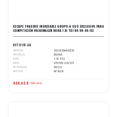
ESCAPE TRASERO INOXIDABLE GRUPO-A USO EXCLUSIVO PARA
COMPETICIÓN VOLKSWAGEN BORA 1.9I TDI 09/98-05/03
KET122B-GA
MARCA
VOLKSWAGEN
MODELO
BORA
TIPO
1.9i TDI
AÑO
09/98-05/03
POTENCIA
90CV
MOTOR
MºAGR
436,42 €
IVA incl.