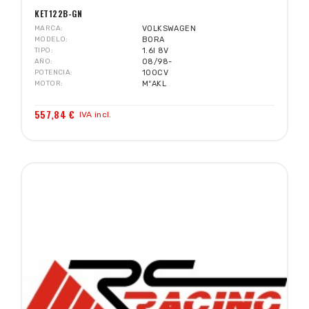
KET122B-GN
MARCA
VOLKSWAGEN
MODELO
BORA
TIPO
1.6I 8V
AÑO
08/98-
POTENCIA
100CV
MOTOR
MºAKL
557,84 €
IVA incl.