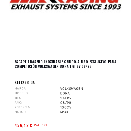
ESCAPE TRASERO INOXIDABLE GRUPO-A USO EXCLUSIVO PARA
COMPETICIÓN VOLKSWAGEN BORA 1.6I 8V 08/98-
KET122B-GA
MARCA
VOLKSWAGEN
MODELO
BORA
TIPO
1.6I 8V
AÑO
08/98-
POTENCIA
100CV
MOTOR
MºAKL
436,42 €
IVA incl.