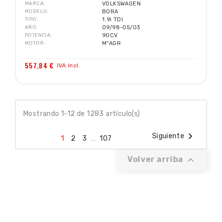
MARCA
VOLKSWAGEN
MODELO
BORA
TIPO
1.9i TDI
AÑO
09/98-05/03
POTENCIA
90CV
MOTOR
MºAGR
557,84 €
IVA incl.
Mostrando 1-12 de 1283 artículo(s)

Siguiente
1
2
3
…
107

Volver arriba