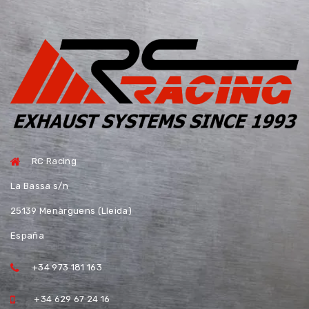
RC Racing
La Bassa s/n
25139 Menàrguens (Lleida)
España
+34 973 181 163
+34 629 67 24 16