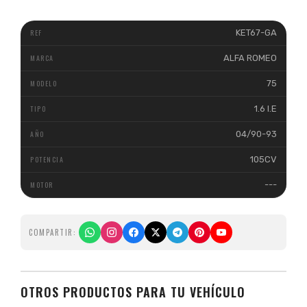
KET67-GA
ALFA ROMEO
75
1.6 I.E
04/90-93
105CV
---
COMPARTIR:
OTROS PRODUCTOS PARA TU VEHÍCULO