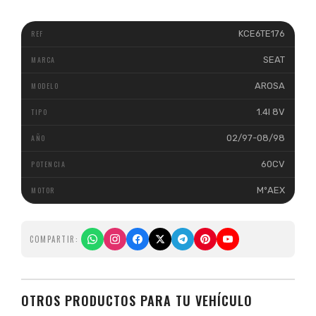
KCE6TE176
SEAT
AROSA
1.4I 8V
02/97-08/98
60CV
MºAEX
COMPARTIR:
OTROS PRODUCTOS PARA TU VEHÍCULO