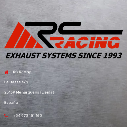
RC Racing
La Bassa s/n
25139 Menàrguens (Lleida)
España
+34 973 181 163