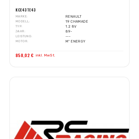
KCE43TE43
MARKE
RENAULT
MODELL
19 CHAMADE
TYP
1.2 8V
JAHR
89-
LEISTUNG
---
MOTOR
Mº ENERGY
858,02 €
inkl. MwSt.