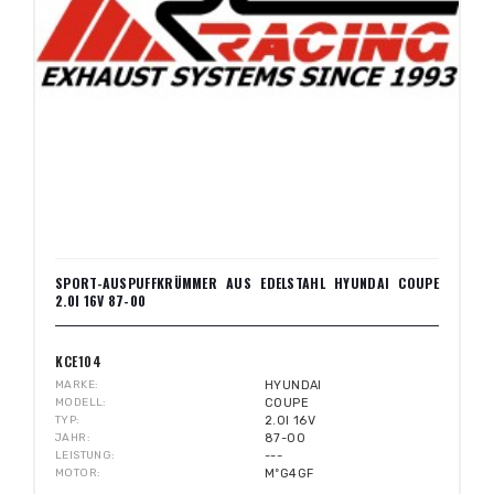
SPORT-AUSPUFFKRÜMMER AUS EDELSTAHL HYUNDAI COUPE
2.0I 16V 87-00
KCE104
MARKE
HYUNDAI
MODELL
COUPE
TYP
2.0I 16V
JAHR
87-00
LEISTUNG
---
MOTOR
MºG4GF