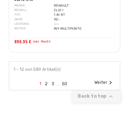
MARKE
RENAULT
MODELL
CLIO I
TYP
1.8I RT
JAHR
92-
LEISTUNG
---
MOTOR
INY:MULTIPUNTO
896,95 €
inkl. MwSt.
1 - 12 von 589 Artikel(n)

Weiter
1
2
3
…
50

Back to top