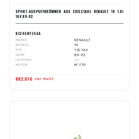
SPORT-AUSPUFFKRÜMMER AUS EDELSTAHL RENAULT 19 1.8I
16V 89-92
KCE46WTE46A
MARKE
RENAULT
MODELL
19
TYP
1.8I 16V
JAHR
89-92
LEISTUNG
---
MOTOR
Mº F7P
882,01 €
inkl. MwSt.