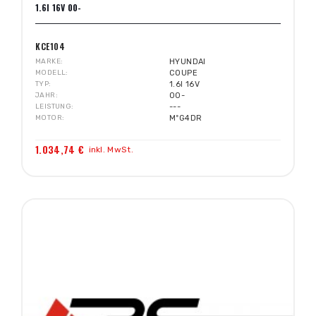
1.6I 16V 00-
KCE104
MARKE
HYUNDAI
MODELL
COUPE
TYP
1.6I 16V
JAHR
00-
LEISTUNG
---
MOTOR
MºG4DR
1.034,74 €
inkl. MwSt.