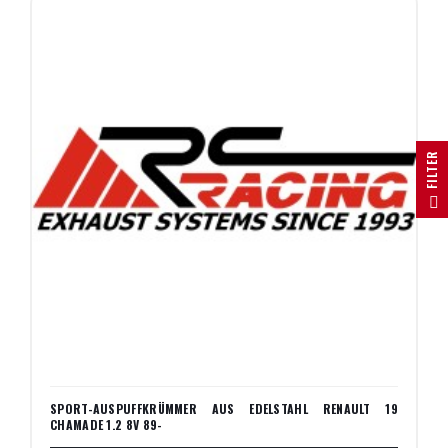
R
F
I
L
T
E
SPORT-AUSPUFFKRÜMMER AUS EDELSTAHL RENAULT 19
CHAMADE 1.2 8V 89-