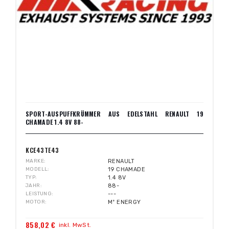
SPORT-AUSPUFFKRÜMMER AUS EDELSTAHL RENAULT 19
CHAMADE 1.4 8V 88-
KCE43TE43
MARKE
RENAULT
MODELL
19 CHAMADE
TYP
1.4 8V
JAHR
88-
LEISTUNG
---
MOTOR
Mº ENERGY
858,02 €
inkl. MwSt.