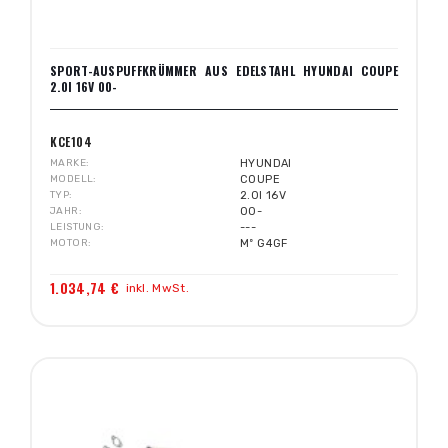
SPORT-AUSPUFFKRÜMMER AUS EDELSTAHL HYUNDAI COUPE
2.0I 16V 00-
KCE104
MARKE
HYUNDAI
MODELL
COUPE
TYP
2.0I 16V
JAHR
00-
LEISTUNG
---
MOTOR
Mº G4GF
1.034,74 €
inkl. MwSt.