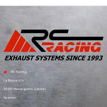
RC Racing
La Bassa s/n
25139 Menàrguens (Lleida)
Spanien