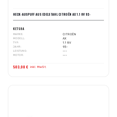
HECK-AUSPUFF AUS EDELSTAHL CITROËN AX 1.1 8V 93-
KET59A
MARKE
CITROËN
MODELL
AX
TYP
1.1 8V
JAHR
93-
LEISTUNG
---
MOTOR
---
503,08 €
inkl. MwSt.