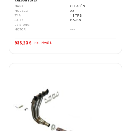
MARKE
CITROËN
MODELL
AX
TYP
1.1 TRS
JAHR
86-89
LEISTUNG
---
MOTOR
---
935,23 €
inkl. MwSt.