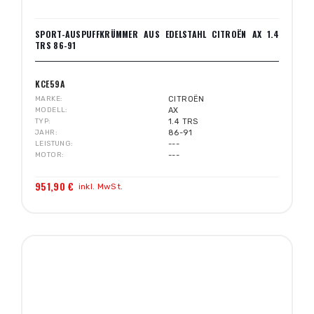
SPORT-AUSPUFFKRÜMMER AUS EDELSTAHL CITROËN AX 1.4
TRS 86-91
KCE59A
MARKE
CITROËN
MODELL
AX
TYP
1.4 TRS
JAHR
86-91
LEISTUNG
---
MOTOR
---
951,90 €
inkl. MwSt.