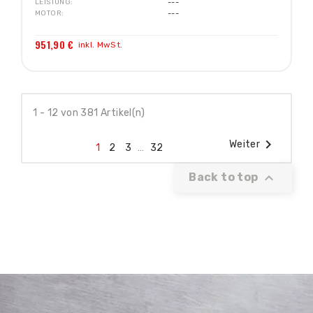
LEISTUNG
---
MOTOR
---
951,90 €
inkl. MwSt.
1 - 12 von 381 Artikel(n)

Weiter
1
2
3
…
32

Back to top