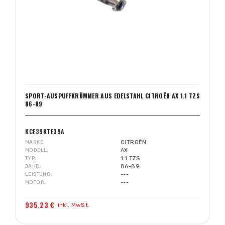
SPORT-AUSPUFFKRÜMMER AUS EDELSTAHL CITROËN AX 1.1 TZS
86-89
KCE39KTE39A
MARKE
CITROËN
MODELL
AX
TYP
1.1 TZS
JAHR
86-89
LEISTUNG
---
MOTOR
---
935,23 €
inkl. MwSt.