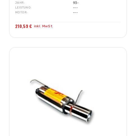
JAHR
93-
LEISTUNG
---
MOTOR
---
210,59 €
inkl. MwSt.