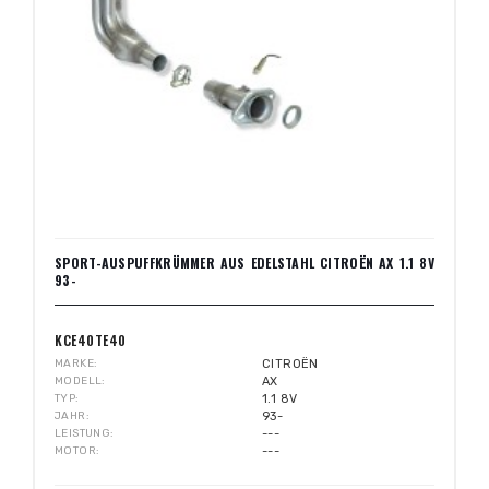
SPORT-AUSPUFFKRÜMMER AUS EDELSTAHL CITROËN AX 1.1 8V
93-
KCE40TE40
MARKE
CITROËN
MODELL
AX
TYP
1.1 8V
JAHR
93-
LEISTUNG
---
MOTOR
---