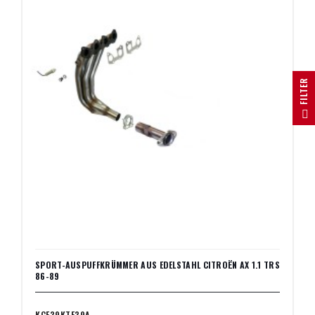
R
F
I
L
T
E
SPORT-AUSPUFFKRÜMMER AUS EDELSTAHL CITROËN AX 1.1 TRS
86-89
KCE39KTE39A