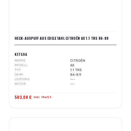
HECK-AUSPUFF AUS EDELSTAHL CITROËN AX 1.1 TRS 86-89
KET59A
MARKE
CITROËN
MODELL
AX
TYP
1.1 TRS
JAHR
86-89
LEISTUNG
---
MOTOR
---
503,08 €
inkl. MwSt.