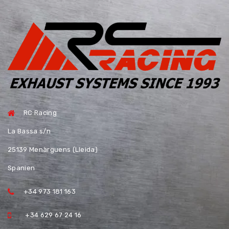
RC Racing
La Bassa s/n
25139 Menàrguens (Lleida)
Spanien
+34 973 181 163
+34 629 67 24 16