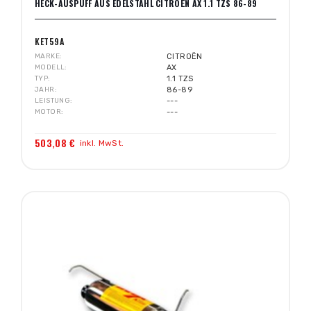
HECK-AUSPUFF AUS EDELSTAHL CITROËN AX 1.1 TZS 86-89
KET59A
MARKE
CITROËN
MODELL
AX
TYP
1.1 TZS
JAHR
86-89
LEISTUNG
---
MOTOR
---
503,08 €
inkl. MwSt.