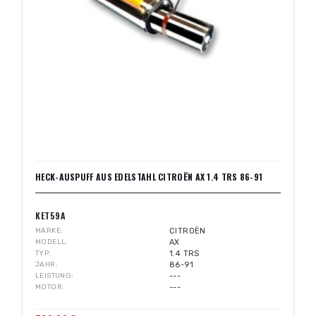
HECK-AUSPUFF AUS EDELSTAHL CITROËN AX 1.4 TRS 86-91
KET59A
MARKE
CITROËN
MODELL
AX
TYP
1.4 TRS
JAHR
86-91
LEISTUNG
---
MOTOR
---