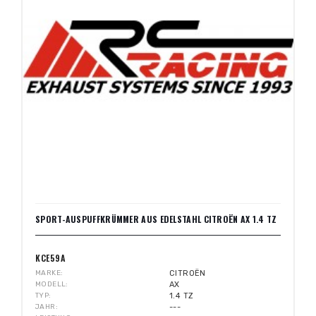
SPORT-AUSPUFFKRÜMMER AUS EDELSTAHL CITROËN AX 1.4 TZ
KCE59A
MARKE
CITROËN
MODELL
AX
TYP
1.4 TZ
JAHR
---