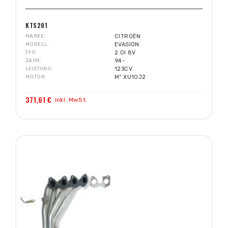
KTS201
MARKE
CITROËN
MODELL
EVASION
TYP
2.0I 8V
JAHR
94-
LEISTUNG
123CV
MOTOR
Mº XU10J2
371,61 €
inkl. MwSt.