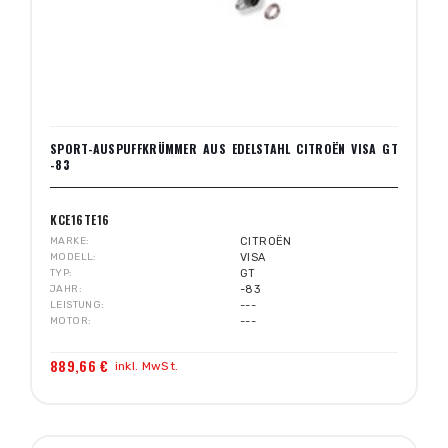
SPORT-AUSPUFFKRÜMMER AUS EDELSTAHL CITROËN VISA GT
-83
KCE16TE16
MARKE
CITROËN
MODELL
VISA
TYP
GT
JAHR
-83
LEISTUNG
---
MOTOR
---
889,66 €
inkl. MwSt.