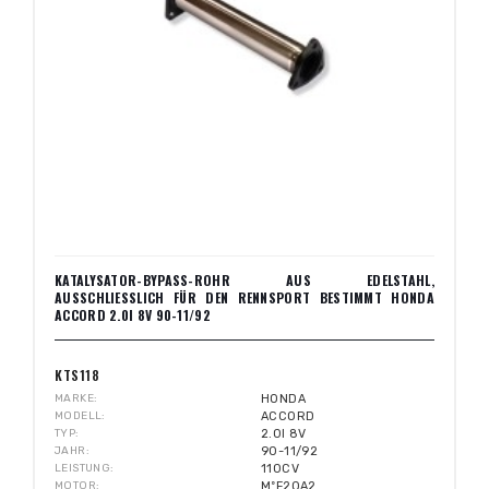
KATALYSATOR-BYPASS-ROHR AUS EDELSTAHL,
AUSSCHLIESSLICH FÜR DEN RENNSPORT BESTIMMT HONDA A
CCORD 2.0I 8V 90-11/92
KTS118
MARKE
HONDA
MODELL
ACCORD
TYP
2.0I 8V
JAHR
90-11/92
LEISTUNG
110CV
MOTOR
MºF20A2