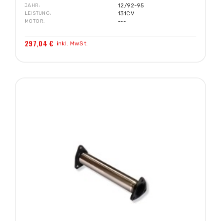
JAHR
12/92-95
LEISTUNG
131CV
MOTOR
---
297,04 €
inkl. MwSt.