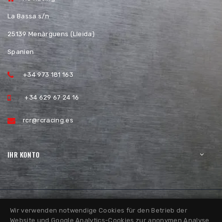
La Bassa s/n
25139 Menàrguens (Lleida)
Spanien
+34 973 181 163
+34 629 67 24 16
rcr@rcracing.es
IHR KONTO
Wir verwenden notwendige Cookies für den Betrieb der
Website und Google Analytics-Cookies zur anonymen Analyse