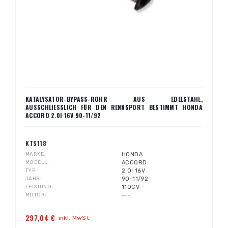
KATALYSATOR-BYPASS-ROHR AUS EDELSTAHL,
AUSSCHLIESSLICH FÜR DEN RENNSPORT BESTIMMT HONDA A
CCORD 2.0I 16V 90-11/92
KTS118
MARKE
HONDA
MODELL
ACCORD
TYP
2.0I 16V
JAHR
90-11/92
LEISTUNG
110CV
MOTOR
---
297,04 €
inkl. MwSt.