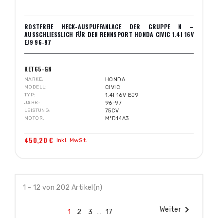
ROSTFREIE HECK-AUSPUFFANLAGE DER GRUPPE N –
AUSSCHLIESSLICH FÜR DEN RENNSPORT HONDA CIVIC 1.4I 16V
EJ9 96-97
KET65-GN
MARKE
HONDA
MODELL
CIVIC
TYP
1.4I 16V EJ9
JAHR
96-97
LEISTUNG
75CV
MOTOR
MºD14A3
450,20 €
inkl. MwSt.
1 - 12 von 202 Artikel(n)

Weiter
1
2
3
…
17