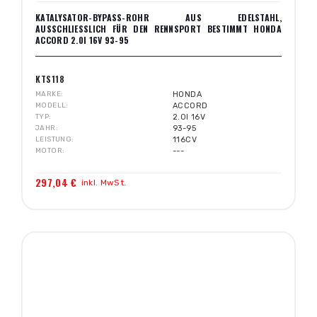
KATALYSATOR-BYPASS-ROHR AUS EDELSTAHL,
AUSSCHLIESSLICH FÜR DEN RENNSPORT BESTIMMT HONDA A
CCORD 2.0I 16V 93-95
KTS118
MARKE
HONDA
MODELL
ACCORD
TYP
2.0I 16V
JAHR
93-95
LEISTUNG
116CV
MOTOR
---
297,04 €
inkl. MwSt.