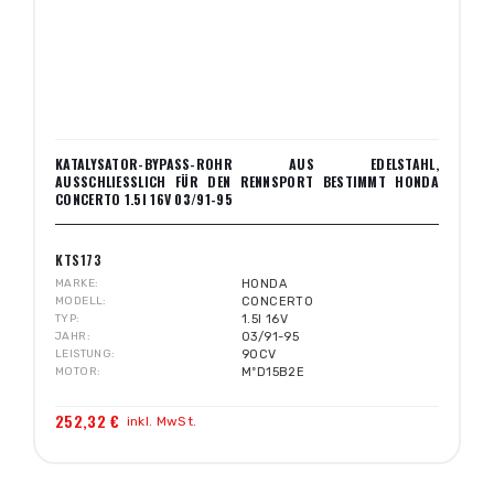
KATALYSATOR-BYPASS-ROHR AUS EDELSTAHL,
AUSSCHLIESSLICH FÜR DEN RENNSPORT BESTIMMT HONDA C
ONCERTO 1.5I 16V 03/91-95
KTS173
MARKE
HONDA
MODELL
CONCERTO
TYP
1.5I 16V
JAHR
03/91-95
LEISTUNG
90CV
MOTOR
MºD15B2E
252,32 €
inkl. MwSt.