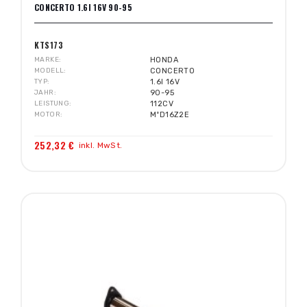
ONCERTO 1.6I 16V 90-95
KTS173
MARKE
HONDA
MODELL
CONCERTO
TYP
1.6I 16V
JAHR
90-95
LEISTUNG
112CV
MOTOR
MºD16Z2E
252,32 €
inkl. MwSt.