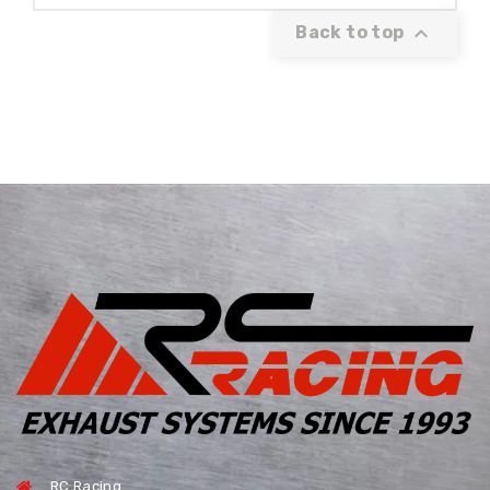

Back to top
RC Racing