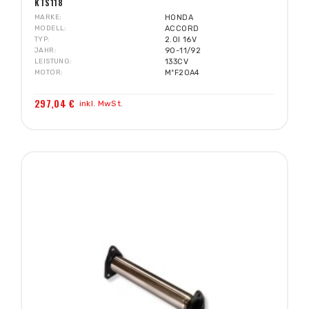
KTS118
MARKE
HONDA
MODELL
ACCORD
TYP
2.0I 16V
JAHR
90-11/92
LEISTUNG
133CV
MOTOR
MºF20A4
297,04 €
inkl. MwSt.