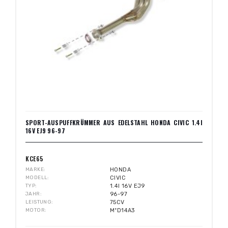
SPORT-AUSPUFFKRÜMMER AUS EDELSTAHL HONDA CIVIC 1.4I
16V EJ9 96-97
KCE65
MARKE
HONDA
MODELL
CIVIC
TYP
1.4I 16V EJ9
JAHR
96-97
LEISTUNG
75CV
MOTOR
MºD14A3