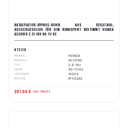
KATALYSATOR-BYPASS-ROHR AUS EDELSTAHL,
AUSSCHLIESSLICH FÜR DEN RENNSPORT BESTIMMT HONDA A
CCORD 2.2I 16V 90-11/92
KTS118
MARKE
HONDA
MODELL
ACCORD
TYP
2.2i 16v
JAHR
90-11/92
LEISTUNG
150CV
MOTOR
MºF22A3
297,04 €
inkl. MwSt.