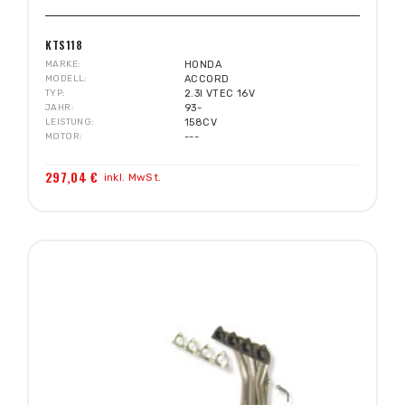
KTS118
MARKE
HONDA
MODELL
ACCORD
TYP
2.3I VTEC 16V
JAHR
93-
LEISTUNG
158CV
MOTOR
---
297,04 €
inkl. MwSt.