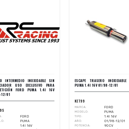
O INTERMEDIO INOXIDABLE SIN
ESCAPE TRASERO INOXIDABLE
NCIADOR USO EXCLUSIVO PARA
PUMA 1.4I 16V 01/98-12/01
ETICIÓN FORD PUMA 1.4I 16V
-12/01
KET99
MARCA
FORD
99S
MODELO
PUMA
A
FORD
TIPO
1.4I 16V
LO
PUMA
AÑO
01/98-12/01
1.4I 16V
POTENCIA
90CV