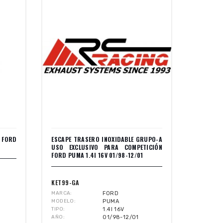
 FORD
ESCAPE TRASERO INOXIDABLE GRUPO-A
USO EXCLUSIVO PARA COMPETICIÓN
FORD PUMA 1.4I 16V 01/98-12/01
KET99-GA
MARCA
FORD
MODELO
PUMA
TIPO
1.4I 16V
AÑO
01/98-12/01