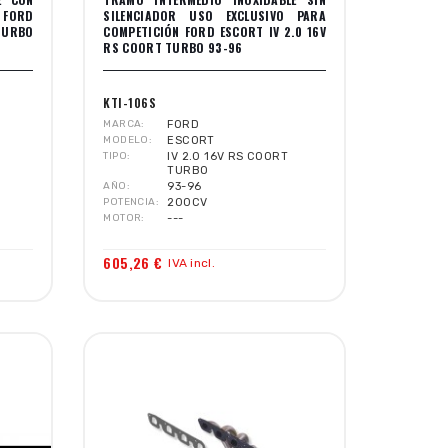
 FORD
SILENCIADOR USO EXCLUSIVO PARA
TURBO
COMPETICIÓN FORD ESCORT IV 2.0 16V
RS COORT TURBO 93-96
KTI-106S
MARCA
FORD
MODELO
ESCORT
TIPO
IV 2.0 16V RS COORT
TURBO
AÑO
93-96
POTENCIA
200CV
MOTOR
---
605,26 €
IVA incl.