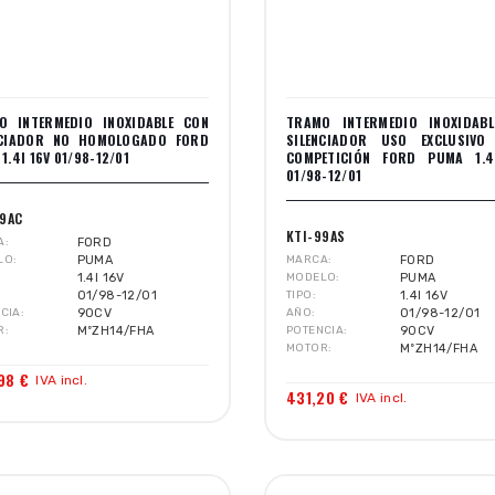
O INTERMEDIO INOXIDABLE CON
TRAMO INTERMEDIO INOXIDABL
NCIADOR NO HOMOLOGADO FORD
SILENCIADOR USO EXCLUSIVO
1.4I 16V 01/98-12/01
COMPETICIÓN FORD PUMA 1.4
01/98-12/01
99AC
KTI-99AS
A
FORD
LO
PUMA
MARCA
FORD
1.4I 16V
MODELO
PUMA
01/98-12/01
TIPO
1.4I 16V
CIA
90CV
AÑO
01/98-12/01
R
MºZH14/FHA
POTENCIA
90CV
MOTOR
MºZH14/FHA
98 €
IVA incl.
431,20 €
IVA incl.