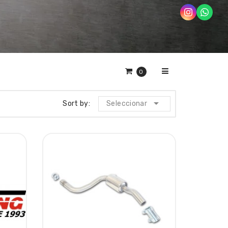
0

Sort by:
Seleccionar