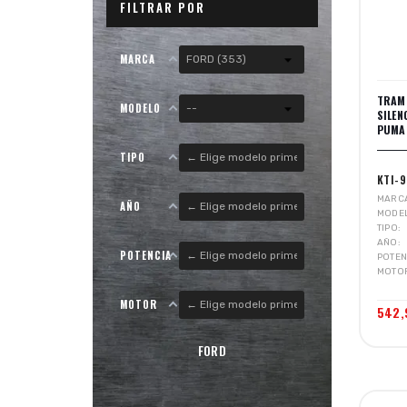
FILTRAR POR
MARCA
TRAM
MODELO
SILE
PUMA 
TIPO
KTI-
MARC
AÑO
MODE
TIPO
AÑO
POTENCIA
POTEN
MOTO
MOTOR
542,
FORD