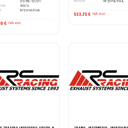
01/98-12/01
MOTOR
MºZH14/FHA
CIA
90CV
R
MºZH14/FHA
533,25 €
IVA incl.
20 €
IVA incl.
PE TRASERO INOXIDABLE GRUPO-N
TRAMO INTERMEDIO INOXIDABL