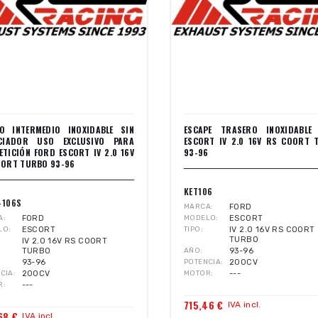
O INTERMEDIO INOXIDABLE SIN
ESCAPE TRASERO INOXIDABLE
NCIADOR USO EXCLUSIVO PARA
ESCORT IV 2.0 16V RS COORT 
TICIÓN FORD ESCORT IV 2.0 16V
93-96
OORT TURBO 93-96
KET106
-106S
MARCA
FORD
A
FORD
MODELO
ESCORT
LO
ESCORT
TIPO
IV 2.0 16V RS COORT
TURBO
IV 2.0 16V RS COORT
TURBO
AÑO
93-96
93-96
POTENCIA
200CV
CIA
200CV
MOTOR
---
R
---
715,46 €
IVA incl.
68 €
IVA incl.