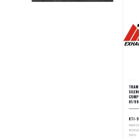
TRAM
SILE
COMP
01/98
KTI-
MARC
MODE
TIPO