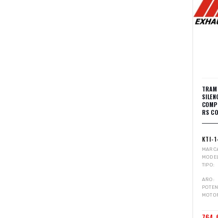
TRAM
SILE
COMPE
RS C
KTI-1
MARC
MODE
TIPO
AÑO
POTEN
MOTO
764,