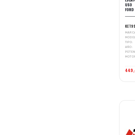
USO 
FORD 
KET9
MARC
MODE
TIPO
AÑO
POTEN
MOTO
449,