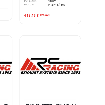
POTENCIA
90CV
MOTOR
MºZH14/FHA
448,46 €
IVA incl.
E CON
TRAMO INTERMEDIO INOXIDABLE SIN