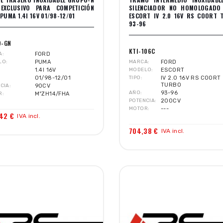
EXCLUSIVO PARA COMPETICIÓN
SILENCIADOR NO HOMOLOGADO
PUMA 1.4I 16V 01/98-12/01
ESCORT IV 2.0 16V RS COORT 
93-96
9-GN
KTI-106C
A
FORD
LO
PUMA
MARCA
FORD
1.4I 16V
MODELO
ESCORT
01/98-12/01
TIPO
IV 2.0 16V RS COORT
TURBO
CIA
90CV
AÑO
93-96
R
MºZH14/FHA
POTENCIA
200CV
MOTOR
---
42 €
IVA incl.
704,38 €
IVA incl.