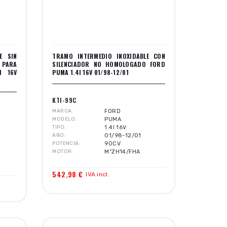
E SIN
TRAMO INTERMEDIO INOXIDABLE CON
 PARA
SILENCIADOR NO HOMOLOGADO FORD
I 16V
PUMA 1.4I 16V 01/98-12/01
KTI-99C
MARCA
FORD
MODELO
PUMA
TIPO
1.4I 16V
AÑO
01/98-12/01
POTENCIA
90CV
MOTOR
MºZH14/FHA
542,98 €
IVA incl.