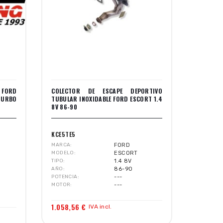
 FORD
COLECTOR DE ESCAPE DEPORTIVO
TURBO
TUBULAR INOXIDABLE FORD ESCORT 1.4
8V 86-90
KCE5TE5
MARCA
FORD
MODELO
ESCORT
TIPO
1.4 8V
AÑO
86-90
POTENCIA
---
MOTOR
---
1.058,56 €
IVA incl.