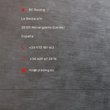
RC Racing
La Bassa s/n
25139 Menàrguens (Lleida)
España
+34 973 181 163
+34 629 67 24 16
rcr@rcracing.es