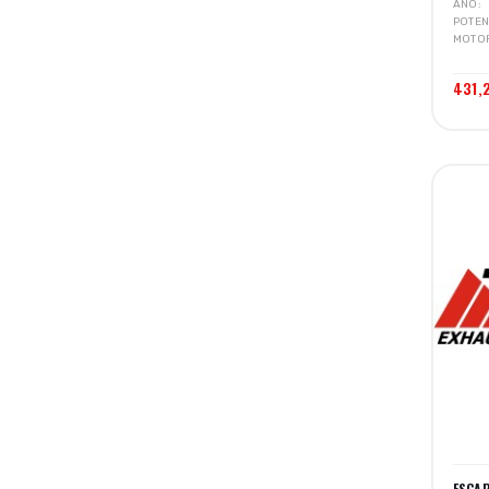
AÑO
POTEN
MOTO
431,
ESCA