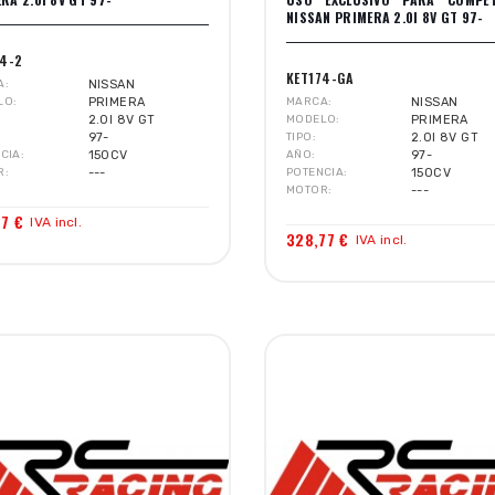
NISSAN PRIMERA 2.0I 8V GT 97-
74-2
KET174-GA
A
NISSAN
LO
PRIMERA
MARCA
NISSAN
2.0I 8V GT
MODELO
PRIMERA
97-
TIPO
2.0I 8V GT
CIA
150CV
AÑO
97-
R
---
POTENCIA
150CV
MOTOR
---
27 €
IVA incl.
328,77 €
IVA incl.