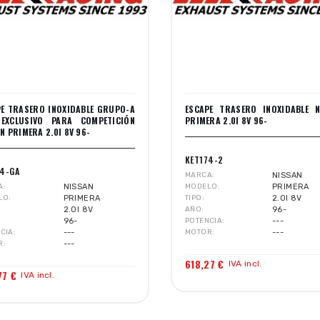
PE TRASERO INOXIDABLE GRUPO-A
ESCAPE TRASERO INOXIDABLE N
EXCLUSIVO PARA COMPETICIÓN
PRIMERA 2.0I 8V 96-
N PRIMERA 2.0I 8V 96-
KET174-2
74-GA
MARCA
NISSAN
A
NISSAN
MODELO
PRIMERA
LO
PRIMERA
TIPO
2.0I 8V
2.0I 8V
AÑO
96-
96-
POTENCIA
---
CIA
---
MOTOR
---
R
---
618,27 €
IVA incl.
77 €
IVA incl.