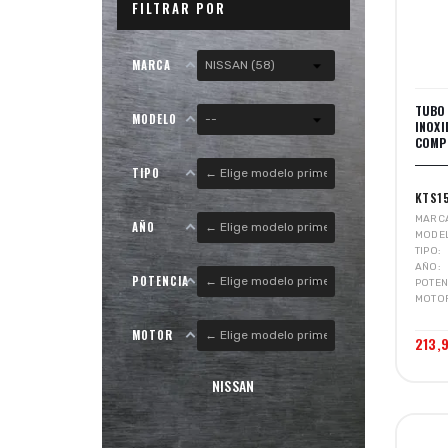
FILTRAR POR
MARCA
TUBO
MODELO
INOX
COMPE
TIPO
KTS1
MARC
AÑO
MODE
TIPO
AÑO
POTENCIA
POTEN
MOTO
MOTOR
213,9
NISSAN