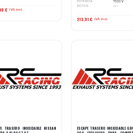
POTENCIA
110CV
MOTOR
---
99 €
IVA incl.
213,91 €
IVA incl.
PE TRASERO INOXIDABLE NISSAN
ESCAPE TRASERO INOXIDABLE GR
RA 2.0I 8V GT 97-
USO EXCLUSIVO PARA COMPET