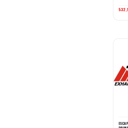
532,
ESCA
PRIME