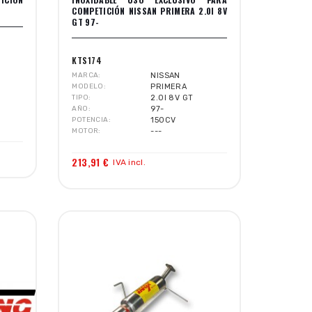
COMPETICIÓN NISSAN PRIMERA 2.0I 8V
GT 97-
KTS174
MARCA
NISSAN
MODELO
PRIMERA
TIPO
2.0I 8V GT
AÑO
97-
POTENCIA
150CV
MOTOR
---
213,91 €
IVA incl.