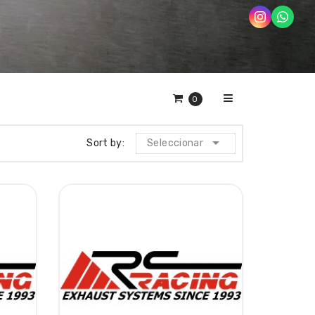
0

Sort by:
Seleccionar