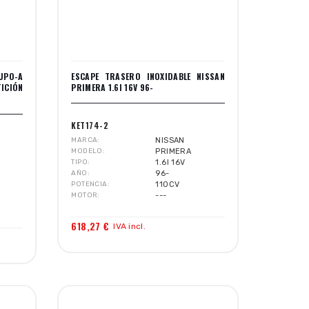
UPO-A
ESCAPE TRASERO INOXIDABLE NISSAN
ICIÓN
PRIMERA 1.6I 16V 96-
KET174-2
MARCA
NISSAN
MODELO
PRIMERA
TIPO
1.6I 16V
AÑO
96-
POTENCIA
110CV
MOTOR
---
618,27 €
IVA incl.