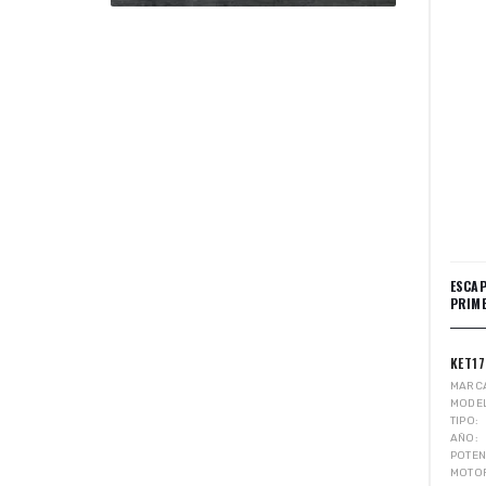
ESCA
PRIME
KET1
MARC
MODE
TIPO
AÑO
POTEN
MOTO