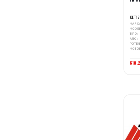
KET1
MARC
MODE
TIPO
AÑO
POTEN
MOTO
618,