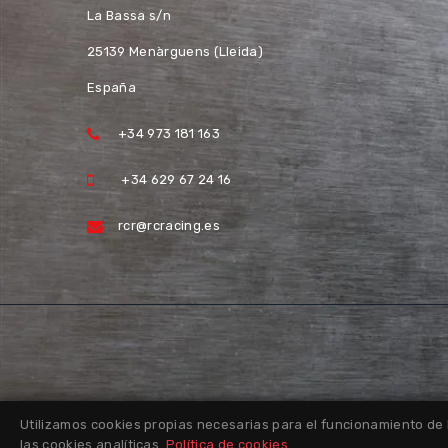
La Bassa s/n
25139 Menàrguens (Lleida)
España
+34 973 181 163
+34 629 67 24 16
rcr@rcracing.es
Utilizamos cookies propias necesarias para el funcionamiento de 
las cookies analíticas.
Política de cookies