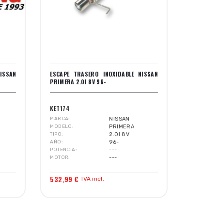
ISSAN
ESCAPE TRASERO INOXIDABLE NISSAN
PRIMERA 2.0I 8V 96-
KET174
MARCA
NISSAN
MODELO
PRIMERA
TIPO
2.0I 8V
AÑO
96-
POTENCIA
---
MOTOR
---
532,99 €
IVA incl.