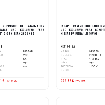
 SUPRESOR DE CATALIZADOR
ESCAPE TRASERO INOXIDABLE GR
IDABLE USO EXCLUSIVO PARA
USO EXCLUSIVO PARA COMPET
TICIÓN NISSAN 200 SX 95-
NISSAN PRIMERA 1.6I 16V 96-
52
KET174-GA
A
NISSAN
MARCA
NISSAN
LO
200
MODELO
PRIMERA
SX
TIPO
1.6I 16V
95-
AÑO
96-
CIA
---
POTENCIA
110CV
R
---
MOTOR
---
1 €
328,77 €
IVA incl.
IVA incl.