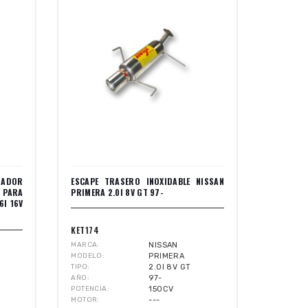
ZADOR
ESCAPE TRASERO INOXIDABLE NISSAN
 PARA
PRIMERA 2.0I 8V GT 97-
6I 16V
KET174
MARCA
NISSAN
MODELO
PRIMERA
TIPO
2.0I 8V GT
AÑO
97-
POTENCIA
150CV
MOTOR
---