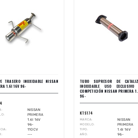
PE TRASERO INOXIDABLE NISSAN
TUBO SUPRESOR DE CATALI
RA 1.6I 16V 96-
INOXIDABLE USO EXCLUSIVO
COMPETICIÓN NISSAN PRIMERA 1.
96-
74
A
NISSAN
KTS174
LO
PRIMERA
1.6I 16V
MARCA
NISSAN
96-
MODELO
PRIMERA
CIA
110CV
TIPO
1.6I 16V
R
---
AÑO
96-