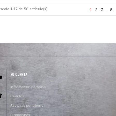
ando 1-12 de 58 artículo(s)
1
2
3
…
5
SU CUENTA
Información personal
Pedidos
Facturas por abono
Direcciones