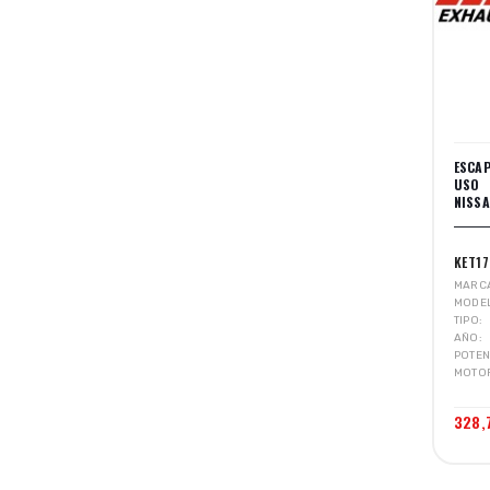
ESCA
USO 
NISSA
KET1
MARC
MODE
TIPO
AÑO
POTEN
MOTO
328,