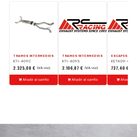
TRAMOS INTERMEDIOS
TRAMOS INTERMEDIOS
ESCAPES TRA
KTI-409C
KTI-409S
KET409-GA
2.325,08 €
2.106,87 €
737,40 €
IVA incl.
IVA incl.
IVA 
Añadir al carrito
Añadir al carrito
Añadir al 