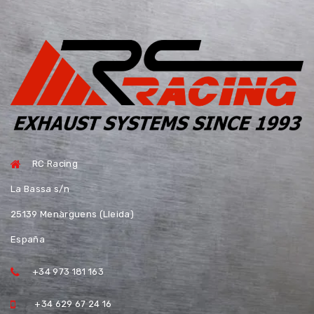
RC Racing
La Bassa s/n
25139 Menàrguens (Lleida)
España
+34 973 181 163
+34 629 67 24 16