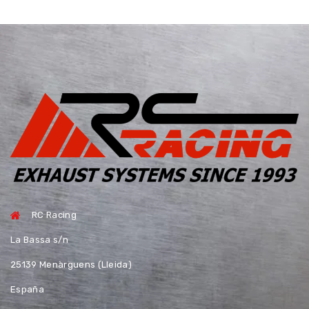
RC Racing
La Bassa s/n
25139 Menàrguens (Lleida)
España