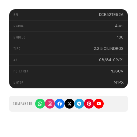
KCE52TE52A
Audi
100
2.2 5 CILINDROS
08/84-09/91
138CV
MºPX
COMPARTIR: