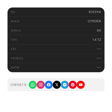
KCE59A
CITROËN
AX
1.4 TZ
---
---
---
COMPARTIR: