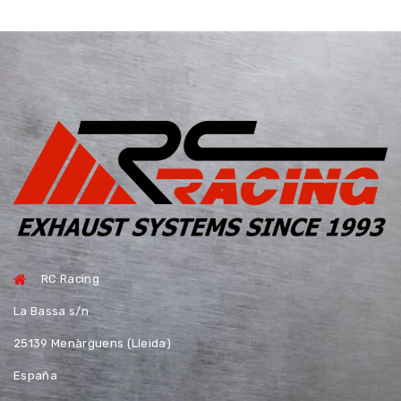
RC Racing
La Bassa s/n
25139 Menàrguens (Lleida)
España