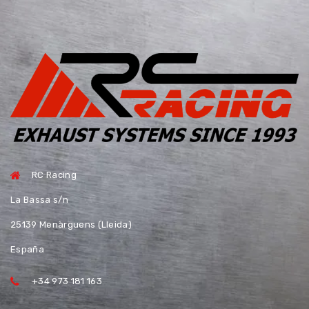
RC Racing
La Bassa s/n
25139 Menàrguens (Lleida)
España
+34 973 181 163