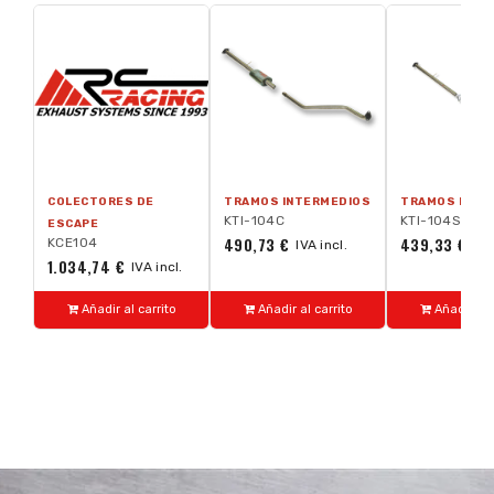
COLECTORES DE
TRAMOS INTERMEDIOS
TRAMOS INTE
KTI-104C
KTI-104S
ESCAPE
490,73 €
439,33 €
KCE104
IVA incl.
IVA
1.034,74 €
IVA incl.
Añadir al carrito
Añadir al carrito
Añadir al 