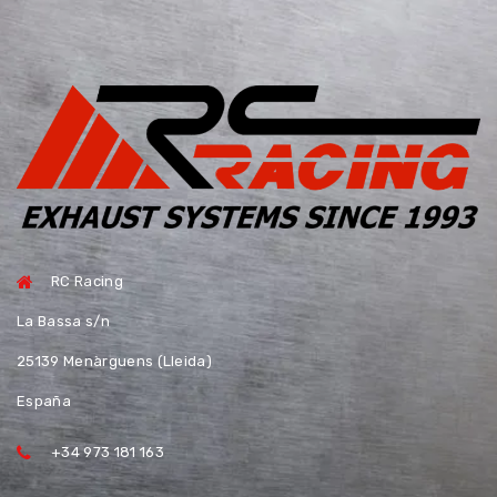
RC Racing
La Bassa s/n
25139 Menàrguens (Lleida)
España
+34 973 181 163