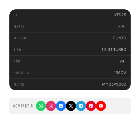
KTS25
FIAT
PUNTO
1.4 GT TURBO
94-
136CV
Mº183A1.000
COMPARTIR: