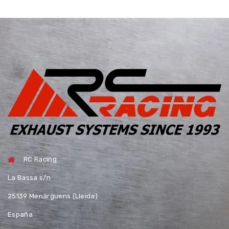
RC Racing
La Bassa s/n
25139 Menàrguens (Lleida)
España