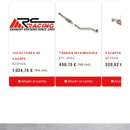
COLECTORES DE
TRAMOS INTERMEDIOS
ESCAPES TRA
KTI-104C
KET104
ESCAPE
490,73 €
520,62 €
KCE104
IVA incl.
IVA
1.034,74 €
IVA incl.
Añadir al carrito
Añadir al carrito
Añadir al 