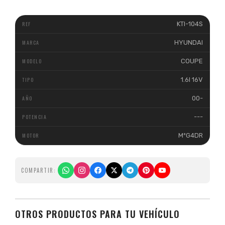
KTI-104S
HYUNDAI
COUPE
1.6I 16V
00-
---
MºG4DR
COMPARTIR:
OTROS PRODUCTOS PARA TU VEHÍCULO