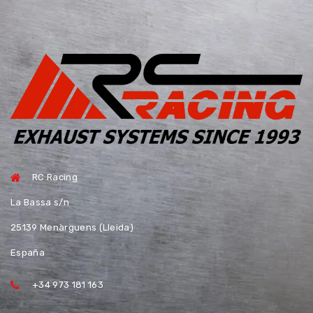
RC Racing
La Bassa s/n
25139 Menàrguens (Lleida)
España
+34 973 181 163