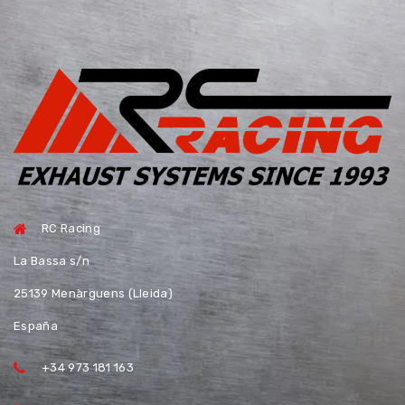
RC Racing
La Bassa s/n
25139 Menàrguens (Lleida)
España
+34 973 181 163