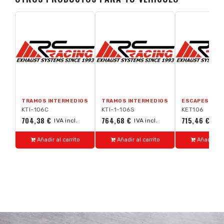
TRAMOS INTERMEDIOS
TRAMOS INTERMEDIOS
ESCAPES TRA
KTI-106C
KTI-1-106S
KET106
704,38 €
764,68 €
715,46 €
IVA incl.
IVA incl.
IVA 
Añadir al carrito
Añadir al carrito
Añadir al 