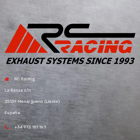
RC Racing
La Bassa s/n
25139 Menàrguens (Lleida)
España
+34 973 181 163