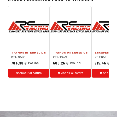
TRAMOS INTERMEDIOS
TRAMOS INTERMEDIOS
ESCAPES TRA
KTI-106C
KTI-106S
KET106
704,38 €
605,26 €
715,46 €
IVA incl.
IVA incl.
IVA 
Añadir al carrito
Añadir al carrito
Añadir al 