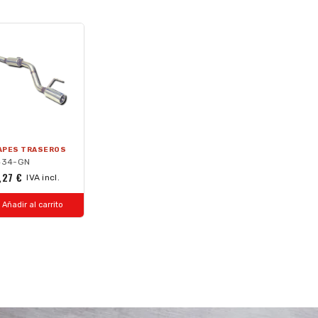
APES TRASEROS
434-GN
,27 €
IVA incl.
Añadir al carrito