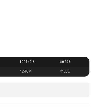
POTENCIA
MOTOR
124CV
MºLDE