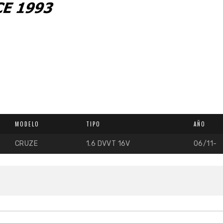
MODELO
TIPO
AÑO
CRUZE
1.6 DVVT 16V
06/11-