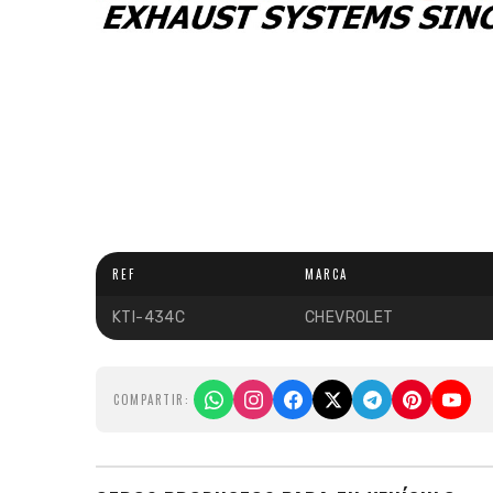
REF
MARCA
KTI-434C
CHEVROLET
COMPARTIR: