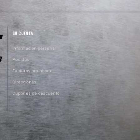
SU CUENTA
Información personal
Pedidos
Facturas por abono
Direcciones
Cupones de descuento