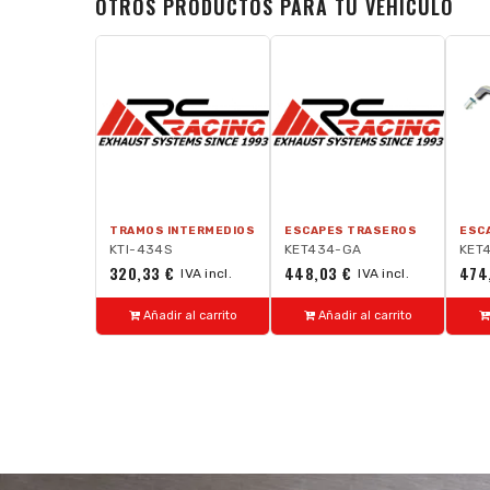
OTROS PRODUCTOS PARA TU VEHÍCULO
TRAMOS INTERMEDIOS
ESCAPES TRASEROS
ESC
KTI-434S
KET434-GA
KET
320,33 €
448,03 €
474
IVA incl.
IVA incl.
Añadir al carrito
Añadir al carrito