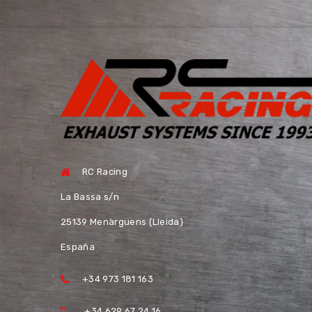
RC Racing
La Bassa s/n
25139 Menàrguens (Lleida)
España
+34 973 181 163
+34 629 67 24 16