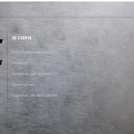
SU CUENTA
Información personal
Pedidos
Facturas por abono
Direcciones
Cupones de descuento