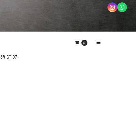
0
 8V GT 97-