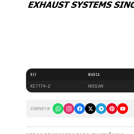
REF
MARCA
KET174-2
NISSAN
COMPARTIR: