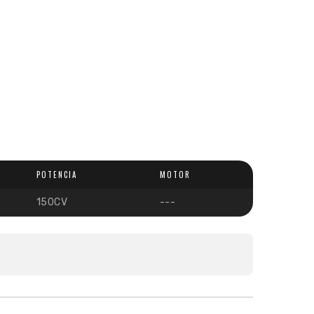
POTENCIA
MOTOR
150CV
---