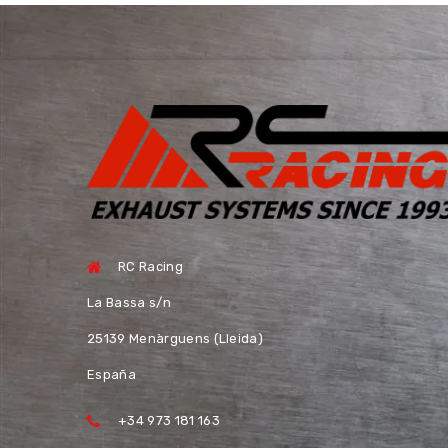
RC Racing
La Bassa s/n
25139 Menàrguens (Lleida)
España
+34 973 181 163