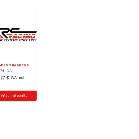
APES TRASEROS
174-GA
,77 €
IVA incl.
Añadir al carrito