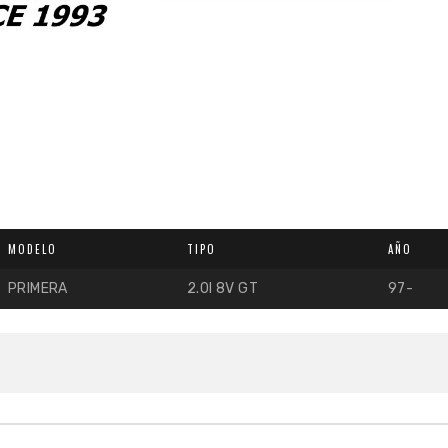
MODELO
TIPO
AÑO
PRIMERA
2.0I 8V GT
97-