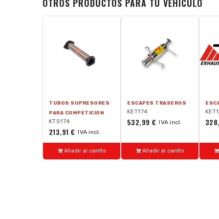
OTROS PRODUCTOS PARA TU VEHÍCULO
TUBOS SUPRESORES
ESCAPES TRASEROS
ESC
KET174
KET
PARA COMPETICION
532,99 €
328
KTS174
IVA incl.
213,91 €
IVA incl.
Añadir al carrito
Añadir al carrito