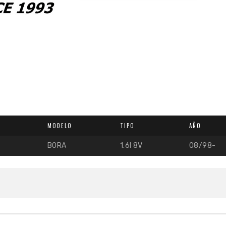
MODELO
TIPO
AÑO
BORA
1.6I 8V
08/98-