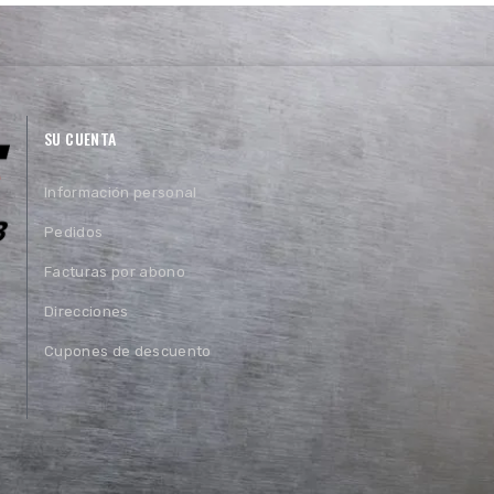
SU CUENTA
Información personal
Pedidos
Facturas por abono
Direcciones
Cupones de descuento