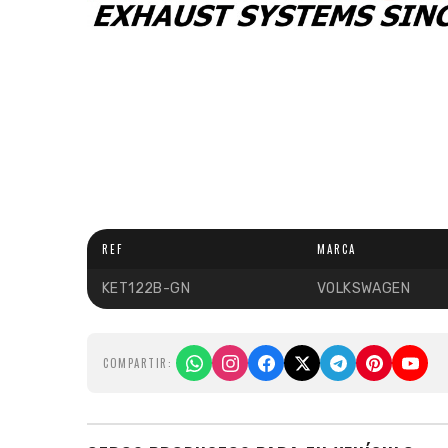
REF
MARCA
KET122B-GN
VOLKSWAGEN
COMPARTIR: