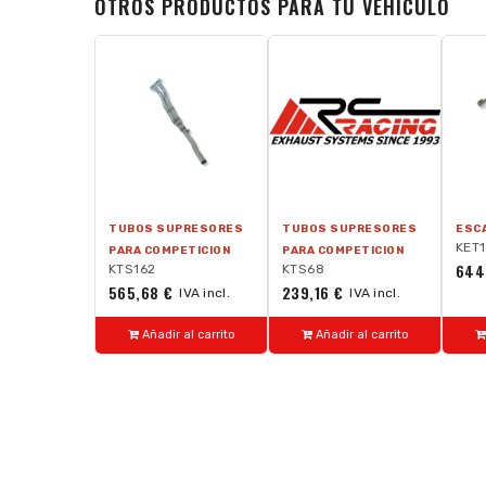
OTROS PRODUCTOS PARA TU VEHÍCULO
TUBOS SUPRESORES
TUBOS SUPRESORES
ESC
KET
PARA COMPETICION
PARA COMPETICION
644
KTS162
KTS68
565,68 €
239,16 €
IVA incl.
IVA incl.
Añadir al carrito
Añadir al carrito