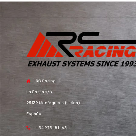
RC Racing
La Bassa s/n
25139 Menàrguens (Lleida)
España
+34 973 181 163