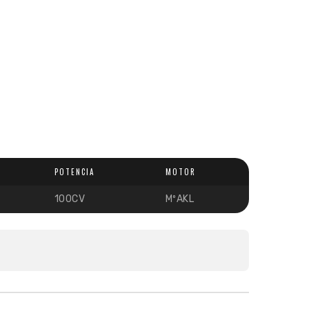
POTENCIA
MOTOR
100CV
MºAKL