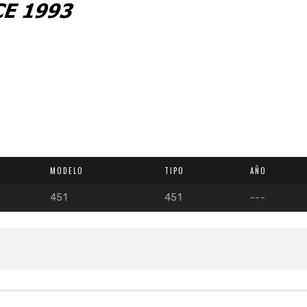
MODELO
TIPO
AÑO
451
451
---