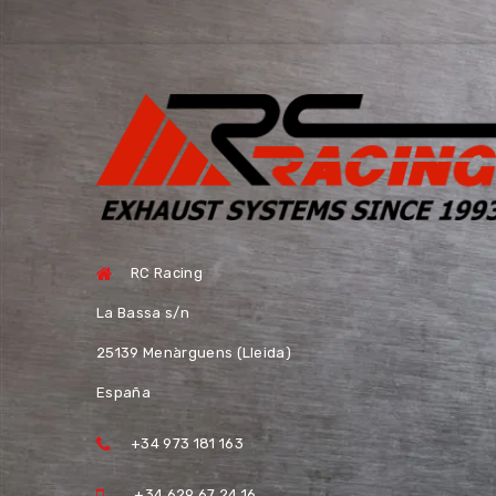
RC Racing
La Bassa s/n
25139 Menàrguens (Lleida)
España
+34 973 181 163
+34 629 67 24 16