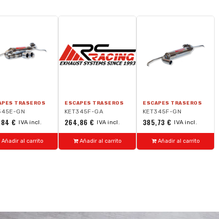
APES TRASEROS
ESCAPES TRASEROS
ESCAPES TRASEROS
345E-GN
KET345F-GA
KET345F-GN
,84 €
264,86 €
385,73 €
IVA incl.
IVA incl.
IVA incl.
Añadir al carrito
Añadir al carrito
Añadir al carrito