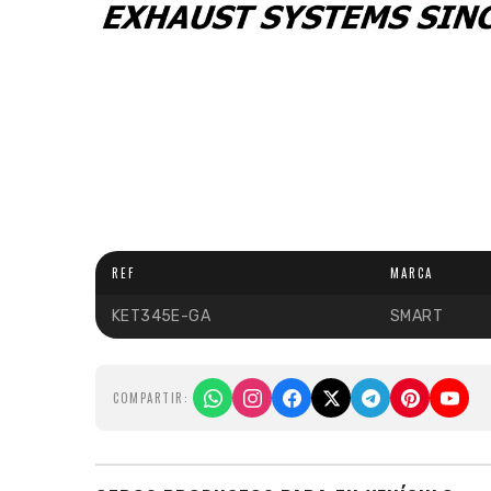
REF
MARCA
KET345E-GA
SMART
COMPARTIR: