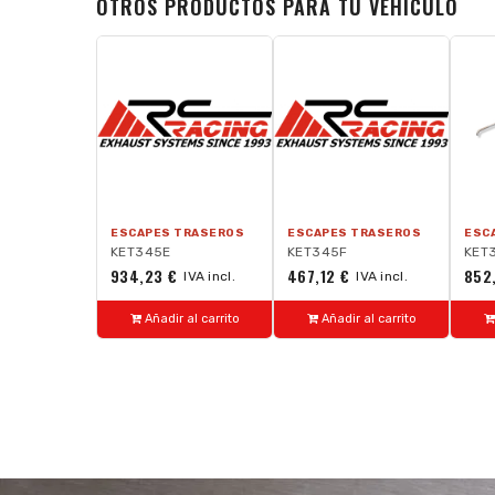
OTROS PRODUCTOS PARA TU VEHÍCULO
ESCAPES TRASEROS
ESCAPES TRASEROS
ESC
KET345E
KET345F
KET
934,23 €
467,12 €
852
IVA incl.
IVA incl.
Añadir al carrito
Añadir al carrito