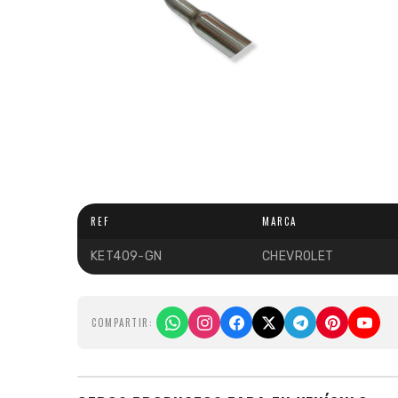
REF
MARCA
KET409-GN
CHEVROLET
COMPARTIR: