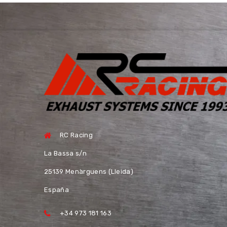
RC Racing
La Bassa s/n
25139 Menàrguens (Lleida)
España
+34 973 181 163