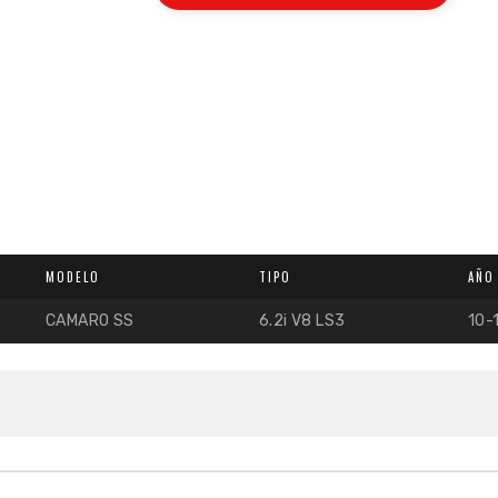
MODELO
TIPO
AÑO
CAMARO SS
6.2i V8 LS3
10-