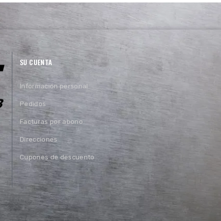
SU CUENTA
Información personal
Pedidos
Facturas por abono
Direcciones
Cupones de descuento