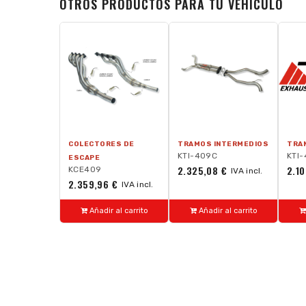
OTROS PRODUCTOS PARA TU VEHÍCULO
COLECTORES DE
TRAMOS INTERMEDIOS
TRA
KTI-409C
KTI
ESCAPE
2.325,08 €
2.10
KCE409
IVA incl.
2.359,96 €
IVA incl.
Añadir al carrito
Añadir al carrito