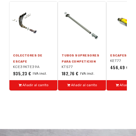
COLECTORES DE
TUBOS SUPRESORES
ESCAPES TRA
KET77
ESCAPE
PARA COMPETICION
456,49 €
KCE39KTE39A
KTS77
IVA
935,23 €
182,76 €
IVA incl.
IVA incl.
Añadir al carrito
Añadir al carrito
Añadir al 