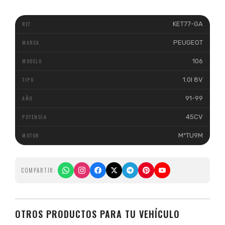
KET77-GA
PEUGEOT
106
1.0I 8V
91-99
45CV
MºTU9M
COMPARTIR:
OTROS PRODUCTOS PARA TU VEHÍCULO