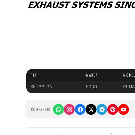
REF
MARCA
MODE
KET99-GN
FORD
PUMA
COMPARTIR: