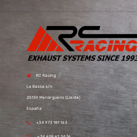
RC Racing
La Bassa s/n
25139 Menàrguens (Lleida)
España
+34 973 181 163
+34 629 67 24 16