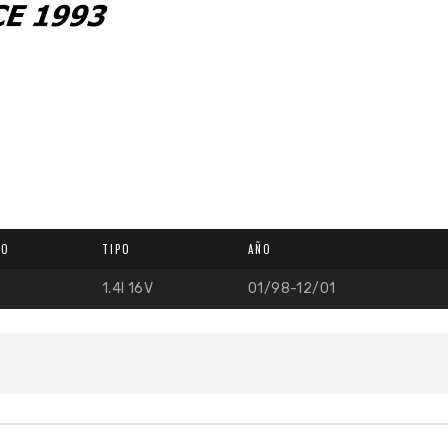
LO
TIPO
AÑO
1.4I 16V
01/98-12/01