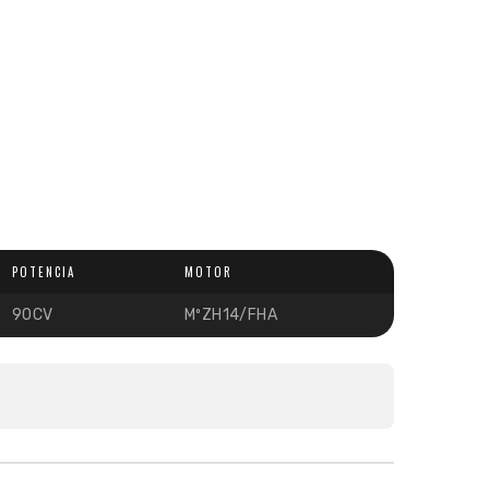
POTENCIA
MOTOR
90CV
MºZH14/FHA