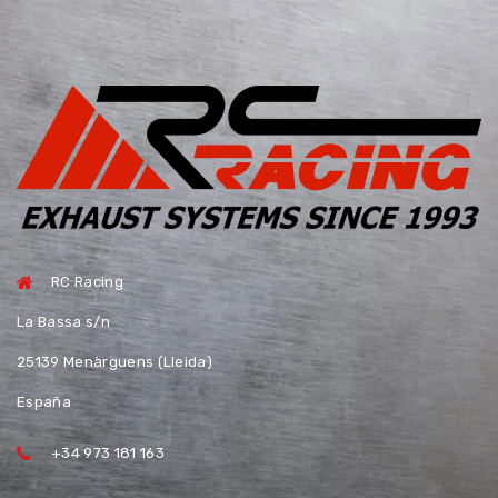
RC Racing
La Bassa s/n
25139 Menàrguens (Lleida)
España
+34 973 181 163