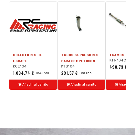
COLECTORES DE
TUBOS SUPRESORES
TRAMOS INTE
KTI-104C
ESCAPE
PARA COMPETICION
490,73 €
KCE104
KTS104
IVA
1.034,74 €
231,57 €
IVA incl.
IVA incl.
Añadir al carrito
Añadir al carrito
Añadir al 