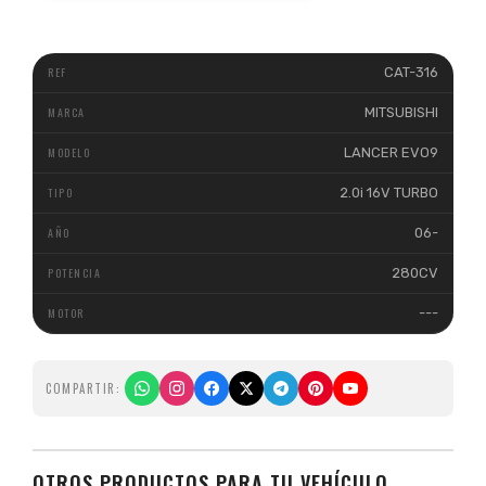
CAT-316
MITSUBISHI
LANCER EVO9
2.0i 16V TURBO
06-
280CV
---
COMPARTIR:
OTROS PRODUCTOS PARA TU VEHÍCULO