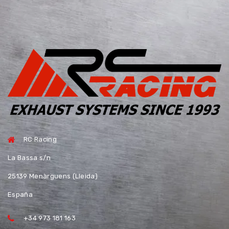
RC Racing
La Bassa s/n
25139 Menàrguens (Lleida)
España
+34 973 181 163