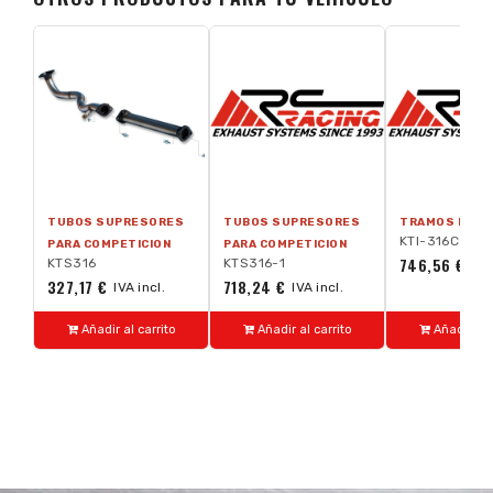
TUBOS SUPRESORES
TUBOS SUPRESORES
TRAMOS INTE
KTI-316C
PARA COMPETICION
PARA COMPETICION
746,56 €
KTS316
KTS316-1
IVA
327,17 €
718,24 €
IVA incl.
IVA incl.
Añadir al carrito
Añadir al carrito
Añadir al 