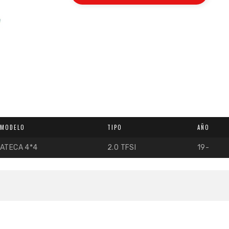
MODELO
TIPO
AÑO
ATECA 4*4
2.0 TFSI
19-