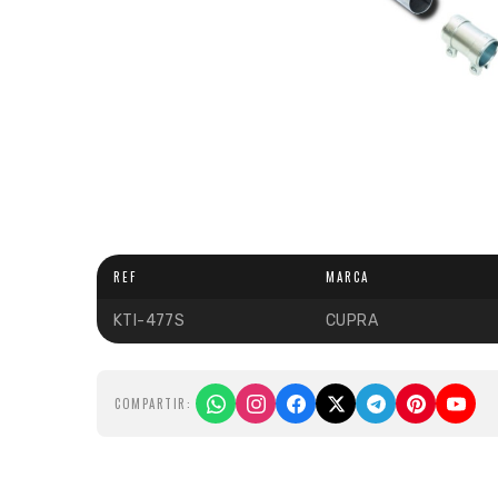
REF
MARCA
KTI-477S
CUPRA
COMPARTIR: