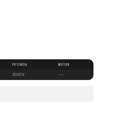
POTENCIA
MOTOR
300CV
---