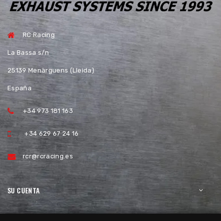
RC Racing
La Bassa s/n
25139 Menàrguens (Lleida)
España
+34 973 181 163
+34 629 67 24 16
rcr@rcracing.es
SU CUENTA