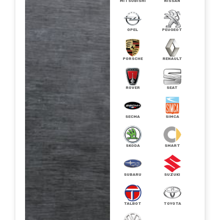
MITSUBISHI
NISSAN
OPEL
PEUGEOT
PORSCHE
RENAULT
ROVER
SEAT
SECMA
SIMCA
SKODA
SMART
SUBARU
SUZUKI
TALBOT
TOYOTA