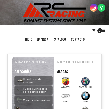
0
INICIO
EMPRESA
CATÁLOGO
CONTACTO
BUSCAR POR TIPO DE PIEZA
BUSCAR POR MODELO DE COCHE
CATEGORÍAS
MARCAS
Colectores de
escape
ABARTH
ALFA ROMEO
Tubos supresores
para competicion
Tramos Intermedios
AUDI
BMW