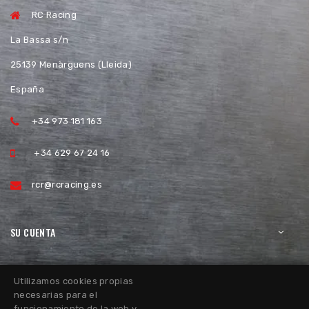
RC Racing
La Bassa s/n
25139 Menàrguens (Lleida)
España
+34 973 181 163
+34 629 67 24 16
rcr@rcracing.es
SU CUENTA
Utilizamos cookies propias
necesarias para el
funcionamiento de la web y