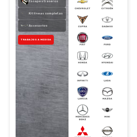
Escapes traseros
CHEVROLET
CITROËN
Kit líneas completas
Accesorios
CUPRA
DAEWOO
TRABAJOS A MEDIDA
FIAT
FORD
HONDA
HYUNDAI
INFINITI
LADA
LANCIA
MAZDA
MERCEDES
MINI
BENZ