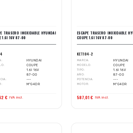
PE TRASERO INOXIDABLE HYUNDAI
ESCAPE TRASERO INOXIDABLE HY
 1.6I 16V 87-00
COUPE 1.6I 16V 87-00
04
KET104-2
A
HYUNDAI
MARCA
HYUNDAI
LO
COUPE
MODELO
COUPE
1.6I 16V
TIPO
1.6I 16V
87-00
AÑO
87-00
CIA
---
POTENCIA
---
R
MºG4DR
MOTOR
MºG4DR
62 €
587,01 €
IVA incl.
IVA incl.