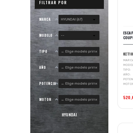
FILTRAR POR
MARCA
ESCA
MODELO
COUPE
TIPO
KET1
MARC
MODE
AÑO
TIPO
AÑO
POTEN
POTENCIA
MOTO
520,
MOTOR
HYUNDAI