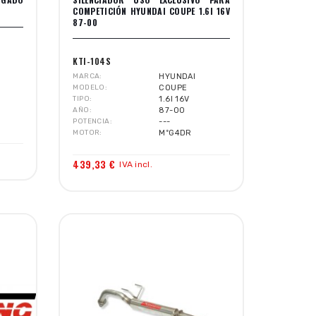
COMPETICIÓN HYUNDAI COUPE 1.6I 16V
87-00
KTI-104S
MARCA
HYUNDAI
MODELO
COUPE
TIPO
1.6I 16V
AÑO
87-00
POTENCIA
---
MOTOR
MºG4DR
439,33 €
IVA incl.