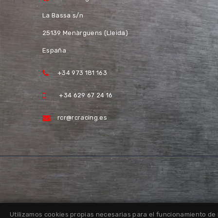
La Bassa s/n
25139 Menàrguens (Lleida)
España
+34 973 181 163
+34 629 67 24 16
rcr@rcracing.es
Utilizamos cookies propias necesarias para el funcionamiento de 