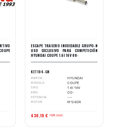
RTIVO
ESCAPE TRASERO INOXIDABLE GRUPO-N
COUPE
USO EXCLUSIVO PARA COMPETICIÓN
HYUNDAI COUPE 1.6I 16V 00-
KET104-GN
MARCA
HYUNDAI
MODELO
COUPE
TIPO
1.6I 16V
AÑO
00-
POTENCIA
---
MOTOR
MºG4DR
436,19 €
IVA incl.