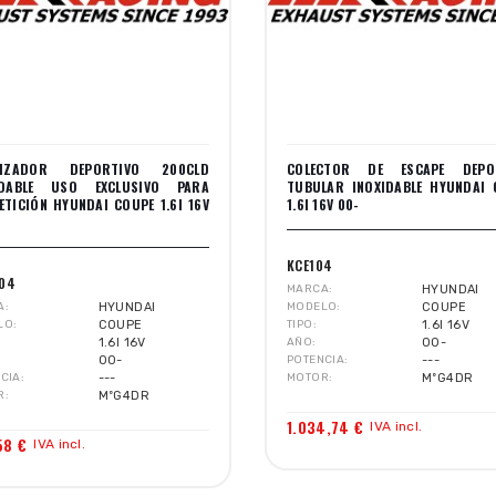
LIZADOR DEPORTIVO 200CLD
COLECTOR DE ESCAPE DEPO
IDABLE USO EXCLUSIVO PARA
TUBULAR INOXIDABLE HYUNDAI 
TICIÓN HYUNDAI COUPE 1.6I 16V
1.6I 16V 00-
KCE104
104
MARCA
HYUNDAI
A
HYUNDAI
MODELO
COUPE
LO
COUPE
TIPO
1.6I 16V
1.6I 16V
AÑO
00-
00-
POTENCIA
---
CIA
---
MOTOR
MºG4DR
R
MºG4DR
1.034,74 €
IVA incl.
58 €
IVA incl.