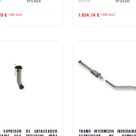
R
MºG4DR
MOTOR
MºG4DR
19 €
1.034,74 €
IVA incl.
IVA incl.
 SUPRESOR DE CATALIZADOR
TRAMO INTERMEDIO INOXIDABL
IDABLE USO EXCLUSIVO PARA
SILENCIADOR NO HOMOLO