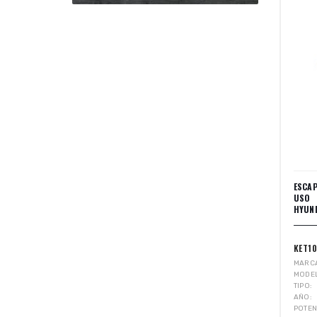
ESCA
USO 
HYUND
KET1
MARC
MODE
TIPO
AÑO
POTEN