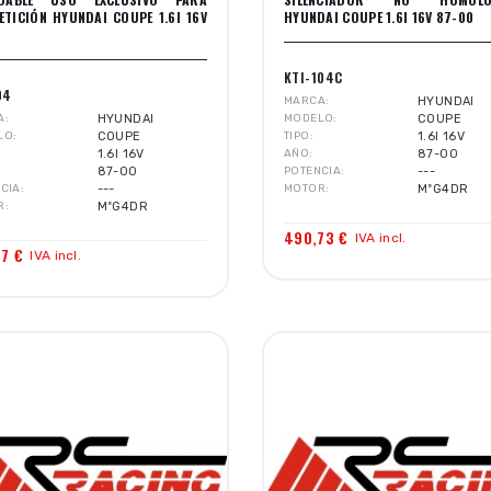
TICIÓN HYUNDAI COUPE 1.6I 16V
HYUNDAI COUPE 1.6I 16V 87-00
0
KTI-104C
04
MARCA
HYUNDAI
A
HYUNDAI
MODELO
COUPE
LO
COUPE
TIPO
1.6I 16V
1.6I 16V
AÑO
87-00
87-00
POTENCIA
---
CIA
---
MOTOR
MºG4DR
R
MºG4DR
490,73 €
IVA incl.
57 €
IVA incl.