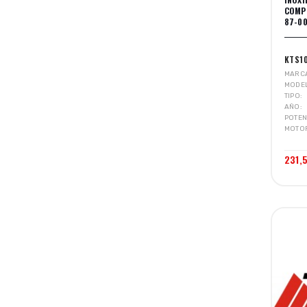
COMPE
87-0
KTS1
MARC
MODE
TIPO
AÑO
POTEN
MOTO
231,