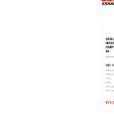
CATA
INOX
COMPE
00-
CAT-
MARC
MODE
TIPO
AÑO
POTEN
MOTO
673,