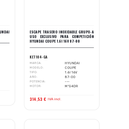
UNDAI
ESCAPE TRASERO INOXIDABLE GRUPO-A
USO EXCLUSIVO PARA COMPETICIÓN
HYUNDAI COUPE 1.6I 16V 87-00
KET104-GA
MARCA
HYUNDAI
MODELO
COUPE
TIPO
1.6I 16V
AÑO
87-00
POTENCIA
---
MOTOR
MºG4DR
314,53 €
IVA incl.