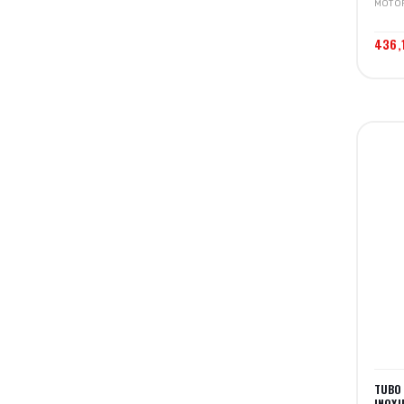
MOTO
436,
TUBO
INOX