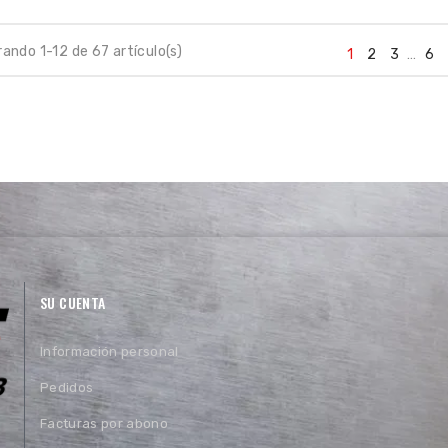
ando 1-12 de 67 artículo(s)
1
2
3
…
6
SU CUENTA
Información personal
Pedidos
Facturas por abono