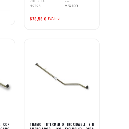
POTENCIA
---
MOTOR
MºG4DR
673,58 €
IVA incl.
E CON
TRAMO INTERMEDIO INOXIDABLE SIN
GADO
SILENCIADOR USO EXCLUSIVO PARA