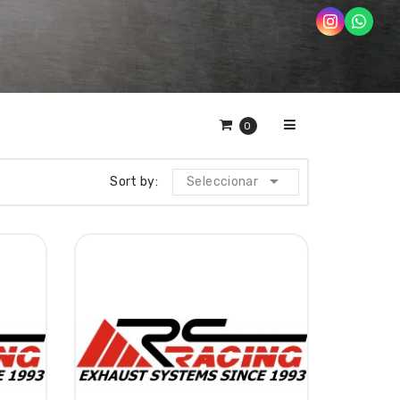
0

Sort by:
Seleccionar