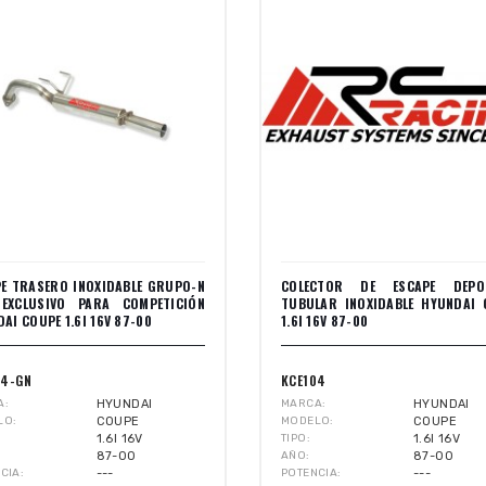
PE TRASERO INOXIDABLE GRUPO-N
COLECTOR DE ESCAPE DEPO
EXCLUSIVO PARA COMPETICIÓN
TUBULAR INOXIDABLE HYUNDAI 
AI COUPE 1.6I 16V 87-00
1.6I 16V 87-00
04-GN
KCE104
A
HYUNDAI
MARCA
HYUNDAI
LO
COUPE
MODELO
COUPE
1.6I 16V
TIPO
1.6I 16V
87-00
AÑO
87-00
CIA
---
POTENCIA
---