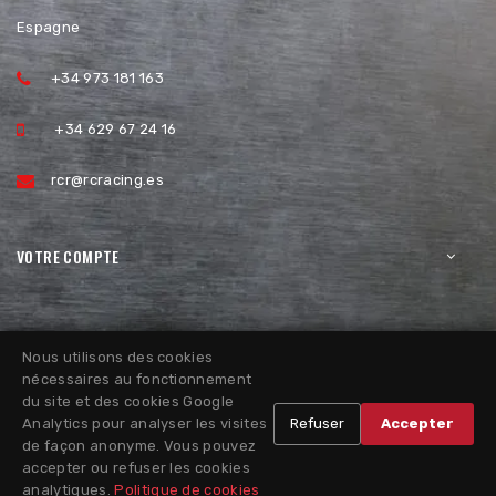
Espagne
+34 973 181 163
+34 629 67 24 16
rcr@rcracing.es
VOTRE COMPTE
Nous utilisons des cookies
nécessaires au fonctionnement
du site et des cookies Google
Analytics pour analyser les visites
Refuser
Accepter
de façon anonyme. Vous pouvez
accepter ou refuser les cookies
analytiques.
Politique de cookies
Politique de Retour
Politique de Cookies