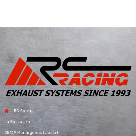
RC Racing
La Bassa s/n
25139 Menàrguens (Lleida)