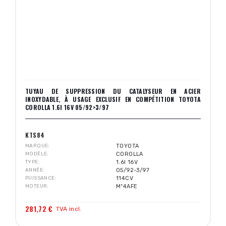
TUYAU DE SUPPRESSION DU CATALYSEUR EN ACIER
INOXYDABLE, À USAGE EXCLUSIF EN COMPÉTITION TOYOTA
COROLLA 1.6I 16V 05/92>3/97
KTS84
MARQUE
TOYOTA
MODÈLE
COROLLA
TYPE
1.6I 16V
ANNÉE
05/92-3/97
PUISSANCE
114CV
MOTEUR
Mº4AFE
281,72 €
TVA incl.