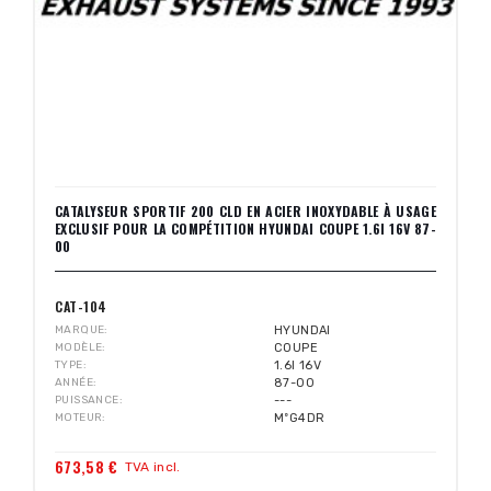
CATALYSEUR SPORTIF 200 CLD EN ACIER INOXYDABLE À USAGE
EXCLUSIF POUR LA COMPÉTITION HYUNDAI COUPE 1.6I 16V 87-
00
CAT-104
MARQUE
HYUNDAI
MODÈLE
COUPE
TYPE
1.6I 16V
ANNÉE
87-00
PUISSANCE
---
MOTEUR
MºG4DR
673,58 €
TVA incl.