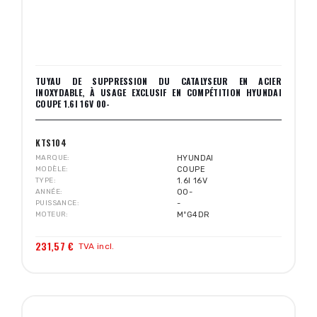
TUYAU DE SUPPRESSION DU CATALYSEUR EN ACIER
INOXYDABLE, À USAGE EXCLUSIF EN COMPÉTITION HYUNDAI
COUPE 1.6I 16V 00-
KTS104
MARQUE
HYUNDAI
MODÈLE
COUPE
TYPE
1.6I 16V
ANNÉE
00-
PUISSANCE
-
MOTEUR
MºG4DR
231,57 €
TVA incl.