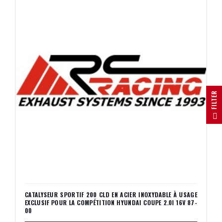
R
F
I
L
T
E
CATALYSEUR SPORTIF 200 CLD EN ACIER INOXYDABLE À USAGE
EXCLUSIF POUR LA COMPÉTITION HYUNDAI COUPE 2.0I 16V 87-
00