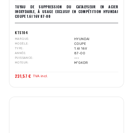
TUYAU DE SUPPRESSION DU CATALYSEUR EN ACIER
INOXYDABLE, À USAGE EXCLUSIF EN COMPÉTITION HYUNDAI
COUPE 1.6I 16V 87-00
KTS104
MARQUE
HYUNDAI
MODÈLE
COUPE
TYPE
1.6I 16V
ANNÉE
87-00
PUISSANCE
---
MOTEUR
MºG4DR
231,57 €
TVA incl.