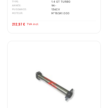
TYPE
1.4 GT TURBO
ANNÉE
94-
PUISSANCE
136CV
MOTEUR
Mº183A1.000
212,97 €
TVA incl.