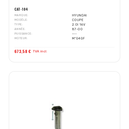
CAT-104
MARQUE
HYUNDAI
MODÈLE
COUPE
TYPE
2.0I 16V
ANNÉE
87-00
PUISSANCE
---
MOTEUR
MºG4GF
673,58 €
TVA incl.