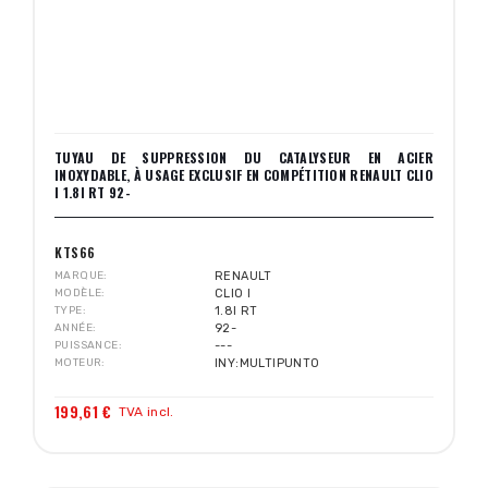
TUYAU DE SUPPRESSION DU CATALYSEUR EN ACIER
INOXYDABLE, À USAGE EXCLUSIF EN COMPÉTITION RENAULT CLIO
I 1.8I RT 92-
KTS66
MARQUE
RENAULT
MODÈLE
CLIO I
TYPE
1.8I RT
ANNÉE
92-
PUISSANCE
---
MOTEUR
INY:MULTIPUNTO
199,61 €
TVA incl.