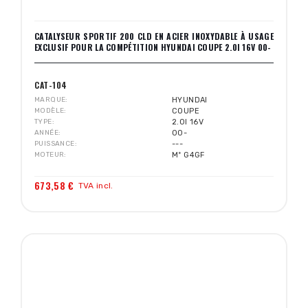
CATALYSEUR SPORTIF 200 CLD EN ACIER INOXYDABLE À USAGE
EXCLUSIF POUR LA COMPÉTITION HYUNDAI COUPE 2.0I 16V 00-
CAT-104
MARQUE
HYUNDAI
MODÈLE
COUPE
TYPE
2.0I 16V
ANNÉE
00-
PUISSANCE
---
MOTEUR
Mº G4GF
673,58 €
TVA incl.