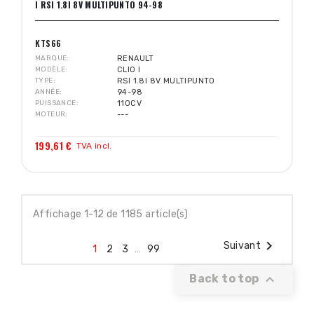
I RSI 1.8I 8V MULTIPUNTO 94-98
KTS66
MARQUE
RENAULT
MODÈLE
CLIO I
TYPE
RSI 1.8I 8V MULTIPUNTO
ANNÉE
94-98
PUISSANCE
110CV
MOTEUR
---
199,61 €
TVA incl.
Affichage 1-12 de 1185 article(s)

Suivant
1
2
3
…
99

Back to top