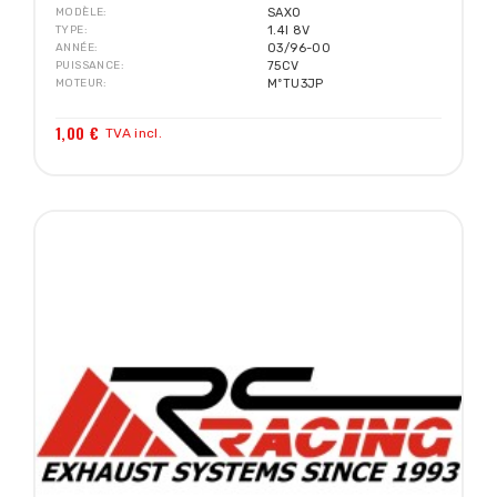
MODÈLE
SAXO
TYPE
1.4I 8V
ANNÉE
03/96-00
PUISSANCE
75CV
MOTEUR
MºTU3JP
1,00 €
TVA incl.