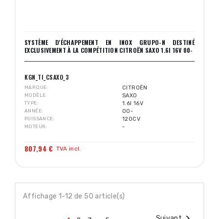
SYSTÈME D'ÉCHAPPEMENT EN INOX GRUPO-N DESTINÉ
EXCLUSIVEMENT À LA COMPÉTITION CITROËN SAXO 1.6I 16V 00-
KGN_TI_CSAXO_3
MARQUE
CITROËN
MODÈLE
SAXO
TYPE
1.6I 16V
ANNÉE
00-
PUISSANCE
120CV
MOTEUR
-
807,94 €
TVA incl.
Affichage 1-12 de 50 article(s)

Suivant