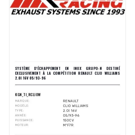
SYSTÈME D'ÉCHAPPEMENT EN INOX GRUPO-N DESTINÉ
EXCLUSIVEMENT À LA COMPÉTITION RENAULT CLIO WILLIAMS
2.0I 16V 05/93-96
KGN_TI_RCLIOW
MARQUE
RENAULT
MODÈLE
CLIO WILLIAMS
TYPE
2.0I 16V
ANNÉE
05/93-96
PUISSANCE
150CV
MOTEUR
MºF7R