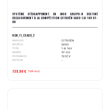
SYSTÈME D'ÉCHAPPEMENT EN INOX GRUPO-N DESTINÉ
EXCLUSIVEMENT À LA COMPÉTITION CITROËN SAXO 1.6I 16V 97-
00
KGN_TI_CSAXO_2
MARQUE
CITROËN
MODÈLE
SAXO
TYPE
1.6I 16V
ANNÉE
97-00
PUISSANCE
120CV
MOTEUR
-
739,90 €
TVA incl.