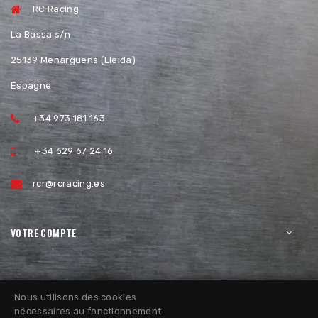
RC Racing
La Bassa s/n
25139 Menàrguens (Lleida)
Espagne
+34 973 181 163
+34 629 67 24 16
rcr@rcracing.es
VOTRE COMPTE
Nous utilisons des cookies
nécessaires au fonctionnement