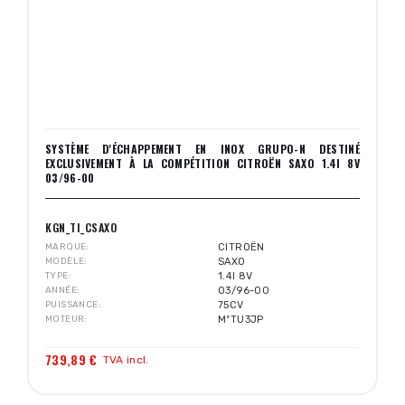
SYSTÈME D'ÉCHAPPEMENT EN INOX GRUPO-N DESTINÉ
EXCLUSIVEMENT À LA COMPÉTITION CITROËN SAXO 1.4I 8V
03/96-00
KGN_TI_CSAXO
MARQUE
CITROËN
MODÈLE
SAXO
TYPE
1.4I 8V
ANNÉE
03/96-00
PUISSANCE
75CV
MOTEUR
MºTU3JP
739,89 €
TVA incl.