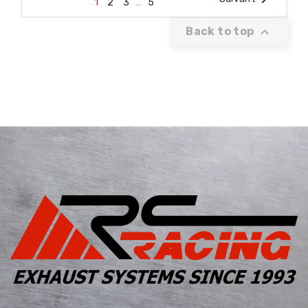
1
2
3
…
5

Back to top