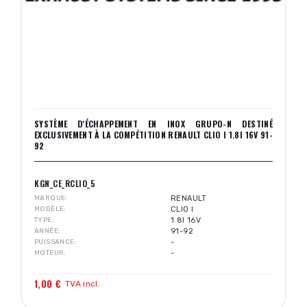
SYSTÈME D'ÉCHAPPEMENT EN INOX GRUPO-N DESTINÉ
EXCLUSIVEMENT À LA COMPÉTITION RENAULT CLIO I 1.8I 16V 91-
92
KGN_CE_RCLIO_5
MARQUE
RENAULT
MODÈLE
CLIO I
TYPE
1.8I 16V
ANNÉE
91-92
PUISSANCE
-
MOTEUR
-
1,00 €
TVA incl.