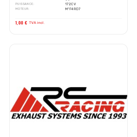
PUISSANCE
172CV
MOTEUR
MºF4RD7
1,00 €
TVA incl.