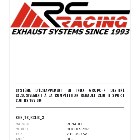
SYSTÈME D'ÉCHAPPEMENT EN INOX GRUPO-N DESTINÉ
EXCLUSIVEMENT À LA COMPÉTITION RENAULT CLIO II SPORT
2.0I RS 16V 00-
KGN_TS_RCLIO_3
MARQUE
RENAULT
MODÈLE
CLIO II SPORT
TYPE
2.0i RS 16V
ANNÉE
00-