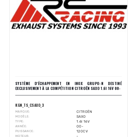
SYSTÈME D'ÉCHAPPEMENT EN INOX GRUPO-N DESTINÉ
EXCLUSIVEMENT À LA COMPÉTITION CITROËN SAXO 1.6I 16V 00-
KGN_TS_CSAXO_3
MARQUE
CITROËN
MODÈLE
SAXO
TYPE
1.6I 16V
ANNÉE
00-
PUISSANCE
120CV
MOTEUR
-