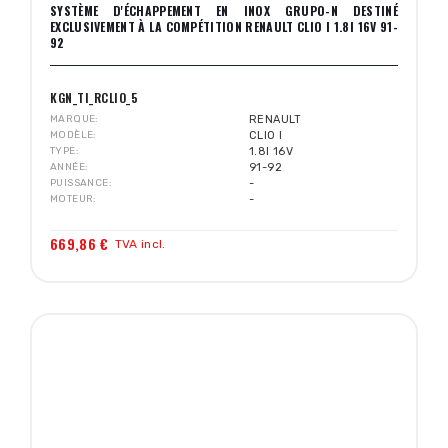
SYSTÈME D'ÉCHAPPEMENT EN INOX GRUPO-N DESTINÉ
EXCLUSIVEMENT À LA COMPÉTITION RENAULT CLIO I 1.8I 16V 91-
92
KGN_TI_RCLIO_5
MARQUE
RENAULT
MODÈLE
CLIO I
TYPE
1.8I 16V
ANNÉE
91-92
PUISSANCE
-
MOTEUR
-
669,86 €
TVA incl.