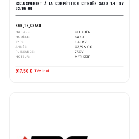
EXCLUSIVEMENT À LA COMPÉTITION CITROËN SAXO 1.4I 8V
03/96-00
KGN_TS_CSAXO
MARQUE
CITROËN
MODÈLE
SAXO
TYPE
1.4I 8V
ANNÉE
03/96-00
PUISSANCE
75CV
MOTEUR
MºTU3JP
917,50 €
TVA incl.