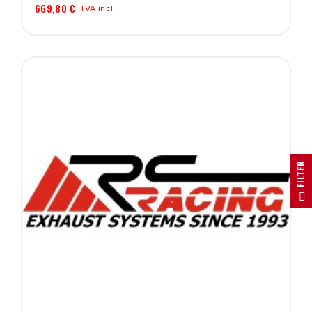
669,80 €
TVA incl.
R
F
I
L
T
E