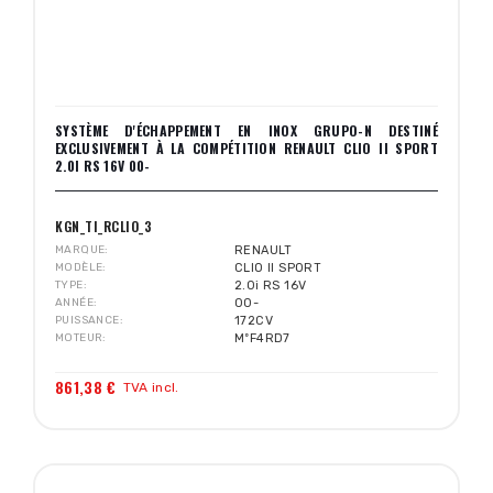
SYSTÈME D'ÉCHAPPEMENT EN INOX GRUPO-N DESTINÉ
EXCLUSIVEMENT À LA COMPÉTITION RENAULT CLIO II SPORT
2.0I RS 16V 00-
KGN_TI_RCLIO_3
MARQUE
RENAULT
MODÈLE
CLIO II SPORT
TYPE
2.0i RS 16V
ANNÉE
00-
PUISSANCE
172CV
MOTEUR
MºF4RD7
861,38 €
TVA incl.