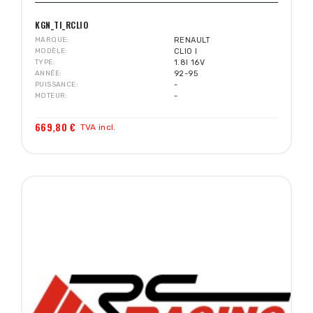
KGN_TI_RCLIO
MARQUE
RENAULT
MODÈLE
CLIO I
TYPE
1.8I 16V
ANNÉE
92-95
PUISSANCE
-
MOTEUR
-
669,80 €
TVA incl.