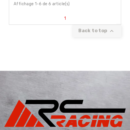
Affichage 1-6 de 6 article(s)
1

Back to top