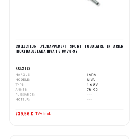
COLLECTEUR D'ÉCHAPPEMENT SPORT TUBULAIRE EN ACIER
INOXYDABLE LADA NIVA 1.6 8V 78-92
KCE2TE2
MARQUE
LADA
MODÈLE
NIVA
TYPE
1.6 8V
ANNÉE
78-92
PUISSANCE
---
MOTEUR
---
739,56 €
TVA incl.