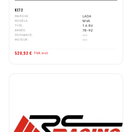
KET2
MARQUE
LADA
MODÈLE
NIVA
TYPE
1.6 8V
ANNÉE
78-92
PUISSANCE
---
MOTEUR
---
520,92 €
TVA incl.