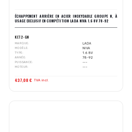
ÉCHAPPEMENT ARRIÈRE EN ACIER INOXYDABLE GROUPE N, À
USAGE EXCLUSIF EN COMPÉTITION LADA NIVA 1.6 8V 78-92
KET2-GN
MARQUE
LADA
MODÈLE
NIVA
TYPE
1.6 8V
ANNÉE
78-92
PUISSANCE
---
MOTEUR
---
437,08 €
TVA incl.