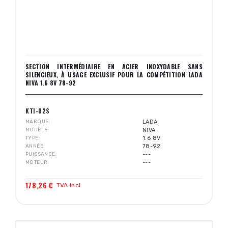
SECTION INTERMÉDIAIRE EN ACIER INOXYDABLE SANS
SILENCIEUX, À USAGE EXCLUSIF POUR LA COMPÉTITION LADA
NIVA 1.6 8V 78-92
KTI-02S
MARQUE
LADA
MODÈLE
NIVA
TYPE
1.6 8V
ANNÉE
78-92
PUISSANCE
---
MOTEUR
---
178,26 €
TVA incl.