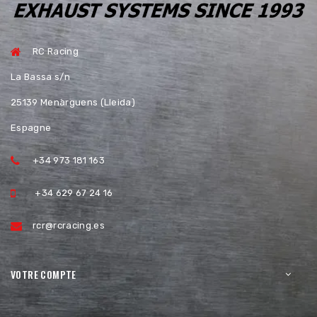
RC Racing
La Bassa s/n
25139 Menàrguens (Lleida)
Espagne
+34 973 181 163
+34 629 67 24 16
rcr@rcracing.es
VOTRE COMPTE