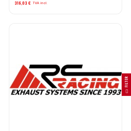
316,03 €
TVA incl.
R
F
I
L
T
E