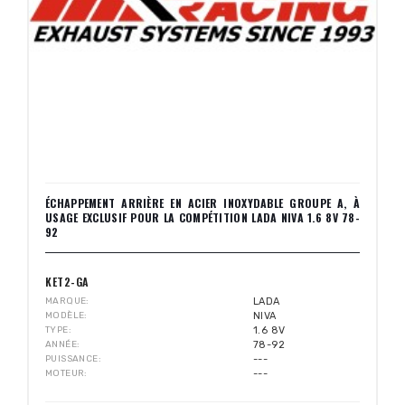
ÉCHAPPEMENT ARRIÈRE EN ACIER INOXYDABLE GROUPE A, À
USAGE EXCLUSIF POUR LA COMPÉTITION LADA NIVA 1.6 8V 78-
92
KET2-GA
MARQUE
LADA
MODÈLE
NIVA
TYPE
1.6 8V
ANNÉE
78-92
PUISSANCE
---
MOTEUR
---