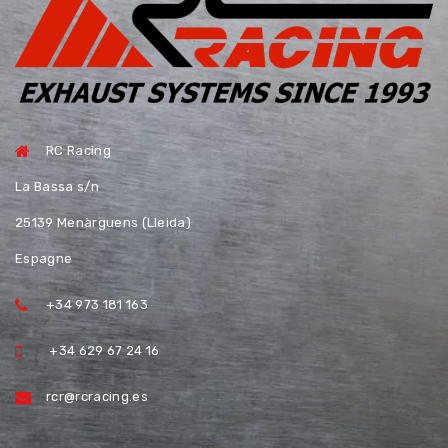
RC Racing
La Bassa s/n
25139 Menàrguens (Lleida)
Espagne
+34 973 181 163
+34 629 67 24 16
rcr@rcracing.es