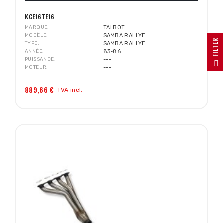
KCE16TE16
MARQUE
TALBOT
MODÈLE
SAMBA RALLYE
R
TYPE
SAMBA RALLYE
ANNÉE
83-86
PUISSANCE
---
F
I
L
T
E
MOTEUR
---
889,66 €
TVA incl.