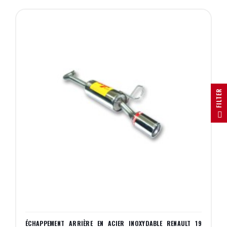
R
F
I
L
T
E
ÉCHAPPEMENT ARRIÈRE EN ACIER INOXYDABLE RENAULT 19