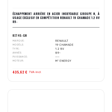
ÉCHAPPEMENT ARRIÈRE EN ACIER INOXYDABLE GROUPE N, À
USAGE EXCLUSIF EN COMPÉTITION RENAULT 19 CHAMADE 1.2 8V
89-
KET45-GN
MARQUE
RENAULT
MODÈLE
19 CHAMADE
TYPE
1.2 8V
ANNÉE
89-
PUISSANCE
---
MOTEUR
Mº ENERGY
435,62 €
TVA incl.