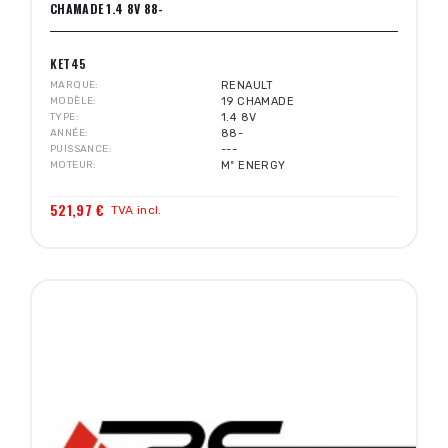
CHAMADE 1.4 8V 88-
KET45
MARQUE
RENAULT
MODÈLE
19 CHAMADE
TYPE
1.4 8V
ANNÉE
88-
PUISSANCE
---
MOTEUR
Mº ENERGY
521,97 €
TVA incl.