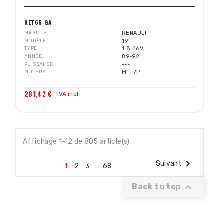
KET66-GA
MARQUE
RENAULT
MODÈLE
19
TYPE
1.8I 16V
ANNÉE
89-92
PUISSANCE
---
MOTEUR
Mº F7P
281,42 €
TVA incl.
Affichage 1-12 de 805 article(s)

Suivant
1
2
3
…
68

Back to top