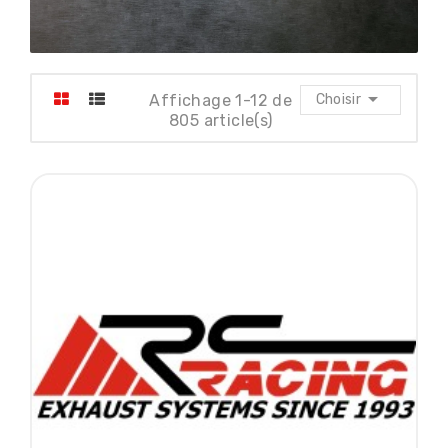

Affichage 1-12 de
Choisir
805 article(s)