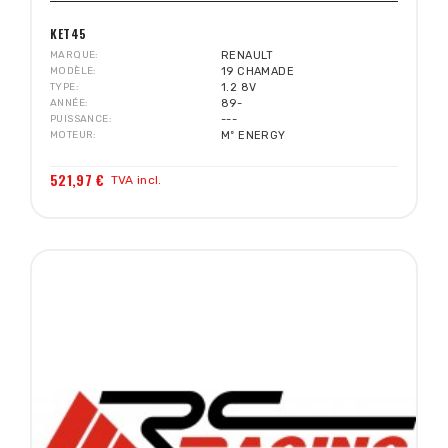
KET45
MARQUE
RENAULT
MODÈLE
19 CHAMADE
TYPE
1.2 8V
ANNÉE
89-
PUISSANCE
---
MOTEUR
Mº ENERGY
521,97 €
TVA incl.