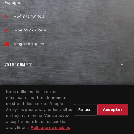
Espagne
+34 973 181 163
+34 629 67 24 16
rcr@rcracing.es
VOTRE COMPTE
Nous utilisons des cookies
nécessaires au fonctionnement
du site et des cookies Google
Analytics pour analyser les visites
Refuser
Accepter
de façon anonyme. Vous pouvez
accepter ou refuser les cookies
analytiques.
Politique de cookies
Politique de Retour
Politique de Cookies