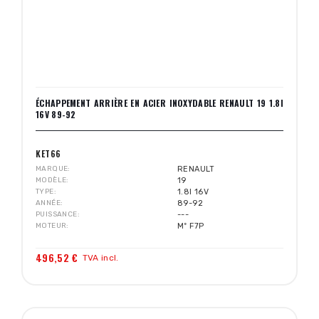
ÉCHAPPEMENT ARRIÈRE EN ACIER INOXYDABLE RENAULT 19 1.8I
16V 89-92
KET66
MARQUE
RENAULT
MODÈLE
19
TYPE
1.8I 16V
ANNÉE
89-92
PUISSANCE
---
MOTEUR
Mº F7P
496,52 €
TVA incl.