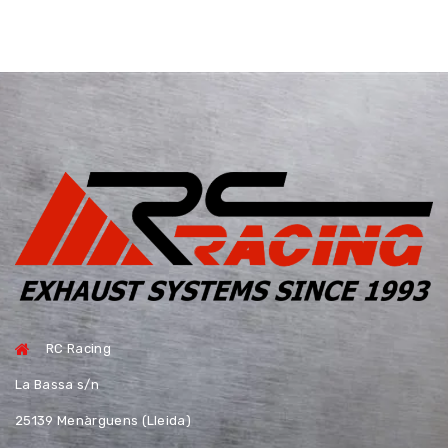
RC Racing
La Bassa s/n
25139 Menàrguens (Lleida)