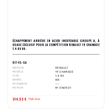
ÉCHAPPEMENT ARRIÈRE EN ACIER INOXYDABLE GROUPE A, À
USAGE EXCLUSIF POUR LA COMPÉTITION RENAULT 19 CHAMADE
1.4 8V 88-
KET45-GA
MARQUE
RENAULT
MODÈLE
19 CHAMADE
TYPE
1.4 8V
ANNÉE
88-
PUISSANCE
---
MOTEUR
Mº ENERGY
314,53 €
TVA incl.