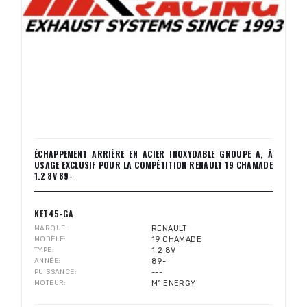
ÉCHAPPEMENT ARRIÈRE EN ACIER INOXYDABLE GROUPE A, À
USAGE EXCLUSIF POUR LA COMPÉTITION RENAULT 19 CHAMADE
1.2 8V 89-
KET45-GA
MARQUE
RENAULT
MODÈLE
19 CHAMADE
TYPE
1.2 8V
ANNÉE
89-
PUISSANCE
---
MOTEUR
Mº ENERGY