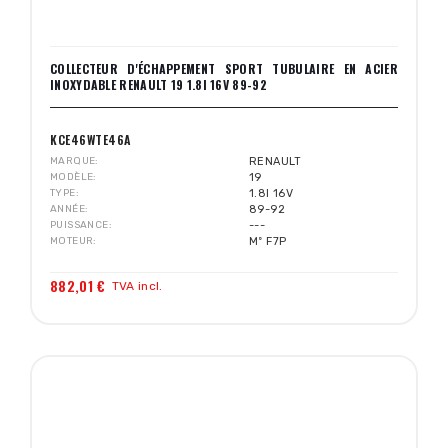
COLLECTEUR D'ÉCHAPPEMENT SPORT TUBULAIRE EN ACIER
INOXYDABLE RENAULT 19 1.8I 16V 89-92
KCE46WTE46A
MARQUE
RENAULT
MODÈLE
19
TYPE
1.8I 16V
ANNÉE
89-92
PUISSANCE
---
MOTEUR
Mº F7P
882,01 €
TVA incl.