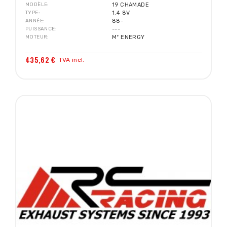
MODÈLE
19 CHAMADE
TYPE
1.4 8V
ANNÉE
88-
PUISSANCE
---
MOTEUR
Mº ENERGY
435,62 €
TVA incl.