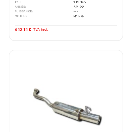
TYPE
1.8I 16V
ANNÉE
89-92
PUISSANCE
---
MOTEUR
Mº F7P
403,10 €
TVA incl.