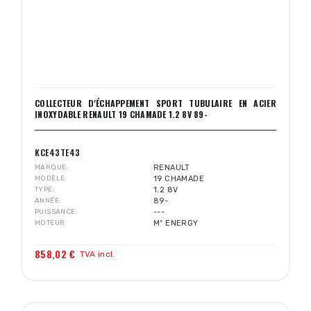
COLLECTEUR D'ÉCHAPPEMENT SPORT TUBULAIRE EN ACIER
INOXYDABLE RENAULT 19 CHAMADE 1.2 8V 89-
KCE43TE43
MARQUE
RENAULT
MODÈLE
19 CHAMADE
TYPE
1.2 8V
ANNÉE
89-
PUISSANCE
---
MOTEUR
Mº ENERGY
858,02 €
TVA incl.